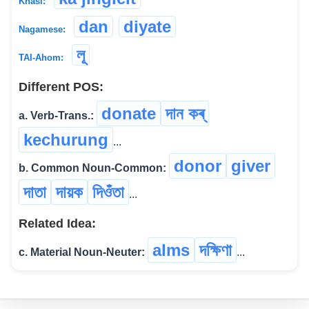
Khasi:
dan
diyate
Nagamese:
লূ
TAI-Ahom:
Different POS:
donate
দান কৰ্
a. Verb-Trans.:
kechurung
...
donor
giver
b. Common Noun-Common:
দাতা
দায়ক
দিওঁতা
...
Related Idea:
alms
দক্ষিণা
c. Material Noun-Neuter:
...