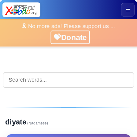
☰
🎗️ No more ads! Please support us ...
💝Donate
diyate
(Nagamese)