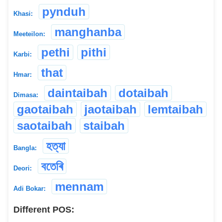
pynduh
Khasi:
manghanba
Meeteilon:
pethi
pithi
Karbi:
that
Hmar:
daintaibah
dotaibah
Dimasa:
gaotaibah
jaotaibah
lemtaibah
saotaibah
staibah
হত্যা
Bangla:
বতেৰি
Deori:
mennam
Adi Bokar:
Different POS: