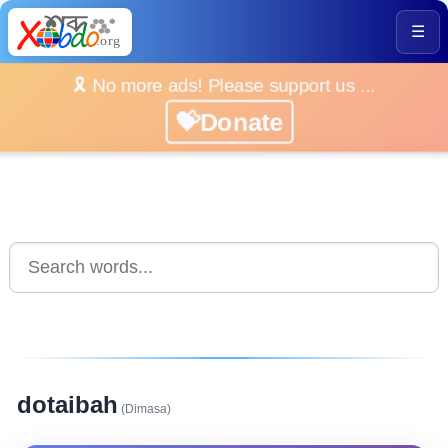
☰
🎗️ No more ads! Please support us ...
💝Donate
dotaibah
(Dimasa)