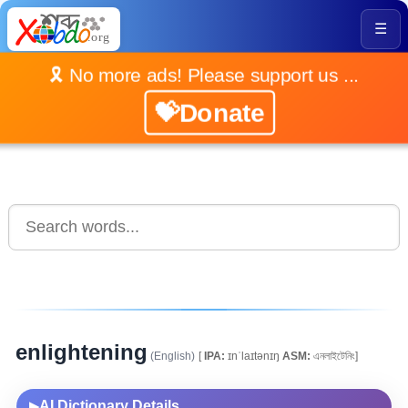
☰
🎗️ No more ads! Please support us ...
💝Donate
enlightening
(English)
[
IPA:
ɪnˈlaɪtənɪŋ
ASM:
এনলাইটেনিং]
AI Dictionary Details
▶