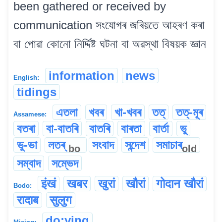
been gathered or received by
communication সংযোগৰ জৰিয়তে আহৰণ কৰা
বা পোৱা কোনো নিৰ্দ্দিষ্ট ঘটনা বা অৱস্থা বিষয়ক জ্ঞান
information
news
English:
tidings
এতলা
খবৰ
খা-খবৰ
তত্
তত্-মূৰ
Assamese:
বতৰা
বা-বাতৰি
বাতৰি
বাৰতা
বাৰ্তা
ভু
ভু-ভা
লতৰ্
সংবাদ
সন্দেশ
সমাচাৰ
bo
old
সম্বাদ
সম্ভেদ
इंखं
खबर
खुरां
खौरां
गोदान खौरां
Bodo:
रादाब
सुलुग
do:ying