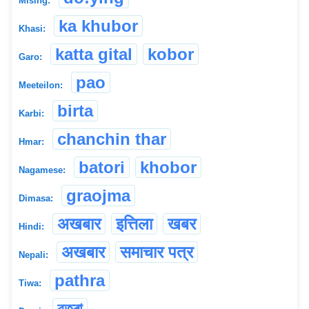
Mising:
ka khubor
Khasi:
katta gital
kobor
Garo:
pao
Meeteilon:
birta
Karbi:
chanchin thar
Hmar:
batori
khobor
Nagamese:
graojma
Dimasa:
अखबार
इत्तिला
खबर
Hindi:
अखबार
समाचार पत्र
Nepali:
pathra
Tiwa:
বতৰা