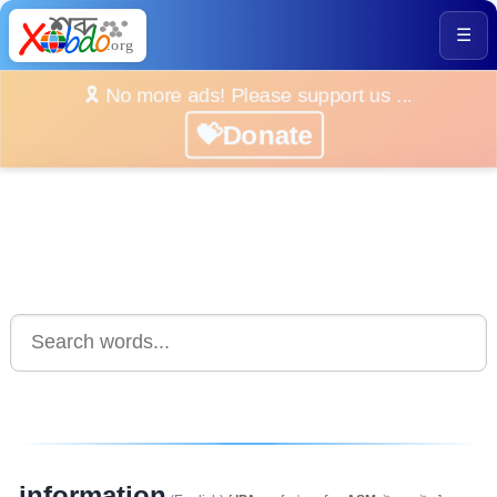
☰
🎗️ No more ads! Please support us ...
💝Donate
information