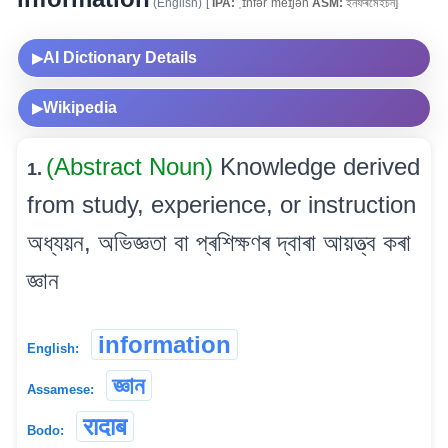
(English)
[
IPA:
ˌɪnfərˈmeɪʃən
ASM:
ইনফৰমেইচন]
AI Dictionary Details
▶
Wikipedia
▶
(Abstract Noun)
Knowledge derived
1.
from study, experience, or instruction
অধ্যয়ন, অভিজ্ঞতা বা প্ৰশিক্ষণৰ দ্বাৰা আয়ত্ত্ব কৰা
জ্ঞান
information
English:
জ্ঞান
Assamese:
रादाब
Bodo: