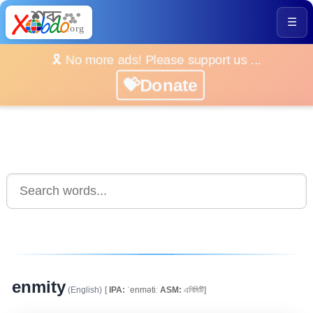
☰
🎗️ No more ads! Please support us ...
💝Donate
enmity
(English)
[
IPA:
ˈenmətiː
ASM:
এনিমিটি]