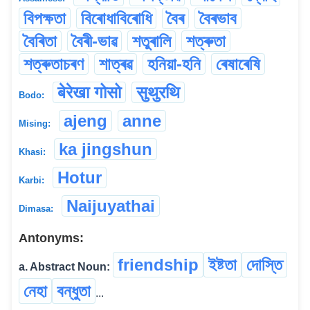
বিপক্ষতা
বিৰোধাবিৰোধি
বৈৰ
বৈৰভাব
বৈৰিতা
বৈৰী-ভাৱ
শতুৰালি
শত্ৰুতা
শত্ৰুতাচৰণ
শাত্ৰৱ
হনিয়া-হনি
ৰেষাৰেষি
बेरेखा गोसो
सुथुरथि
Bodo:
ajeng
anne
Mising:
ka jingshun
Khasi:
Hotur
Karbi:
Naijuyathai
Dimasa:
Antonyms:
friendship
ইষ্টতা
দোস্তি
a. Abstract Noun:
নেহা
বন্ধুতা
...