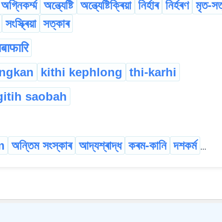
অগ্নিকৰ্ম্ম
অন্ত্যেষ্টি
অন্ত্যেষ্টিক্ৰিয়া
নিৰ্হাৰ
নিৰ্হৰণ
মৃত-সত
সংস্ক্ৰিয়া
সত্কাৰ
बाफारि
ngkan
kithi kephlong
thi-karhi
itih saobah
m
অন্তিম সংস্কাৰ
আদ্যশ্ৰাদ্ধ
কৰম-কানি
দশকৰ্ম
...
©
2026
xobdo.org - a dictionary by you, for you, of you !!