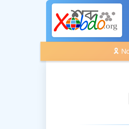
🎗️ No