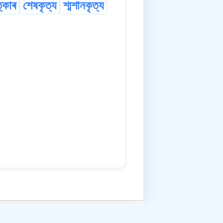
্কাৰ
শেষকৃত্য
শ্মশানকৃত্য