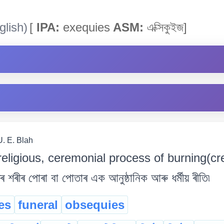
lish)
[
IPA:
exequies
ASM:
এক্সিকুইজ]
U. E. Blah
religious, ceremonial process of burning(cr
শৰীৰ পোৰা বা পোতাৰ এক আনুষ্ঠানিক আৰু ধৰ্মীয় ৰীতি৷
es
funeral
obsequies