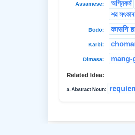
অগ্নিকৰ্ম
Assamese:
শৱ সৎকাৰ
कासनि हा
Bodo:
choma
Karbi:
mang-g
Dimasa:
Related Idea:
requie
a. Abstract Noun: