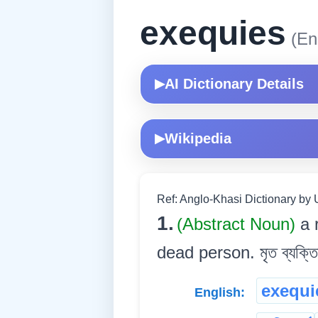
exequies
(Eng
AI Dictionary Details
▶
Wikipedia
▶
Ref: Anglo-Khasi Dictionary by 
1.
(Abstract Noun)
a 
dead person. মৃত ব্যক্তিৰ 
exequi
English: