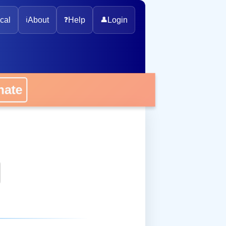
cal
ℹ️
About
❓
Help
👤
Login
onate