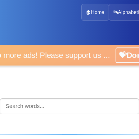
🏠
Home
🔤
Alphabeti
 more ads! Please support us ...
💝D