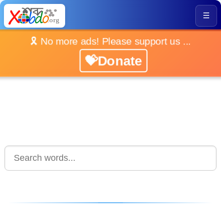
☰
🎗️ No more ads! Please support us ...
💝Donate