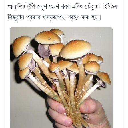
আকৃতিৰ টুপি-সদৃশ অংশ থকা এবিধ ভেঁকুৰ। ইহঁতৰ
কিছুমান প্ৰকাৰ খাদ্যৰূপেও গ্ৰহণ কৰা হয়।