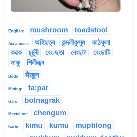
mushroom
toadstool
English:
অহিছত্ৰ
কন্দলীকুসুম
কাঠফুলা
Assamese:
কৱক
চূৰ্চুৰী
বেং-ছতা
বেংছটা
বেংছাটি
লাফু
শিলীন্ধ্ৰ
मैखुन
Bodo:
ta:par
Mising:
bolnagrak
Garo:
chengum
Meeteilon:
kimu
kumu
muphlong
Karbi: