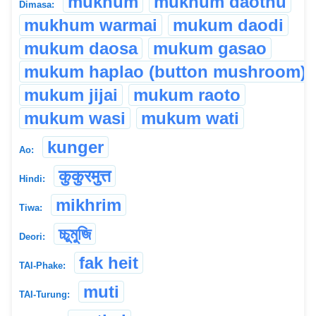
mukhum
mukhum daothu
Dimasa:
mukhum warmai
mukum daodi
mukum daosa
mukum gasao
mukum haplao (button mushroom)
mukum jijai
mukum raoto
mukum wasi
mukum wati
kunger
Ao:
कुकुरमुत्त
Hindi:
mikhrim
Tiwa:
চ্চুমুজি
Deori:
fak heit
TAI-Phake:
muti
TAI-Turung: