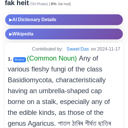
fak heit
(TAI-Phake)
[
IPA:
fak haɪt]
AI Dictionary Details
▶
Wikipedia
▶
Contributed by:
Sweet Das
on 2024-11-17
(Common Noun)
Any of
1.
Botany
various fleshy fungi of the class
Basidiomycota, characteristically
having an umbrella-shaped cap
borne on a stalk, especially any of
the edible kinds, as those of the
genus Agaricus. পাতল ঠাৰিৰ শীৰ্ষত ছাতিৰ