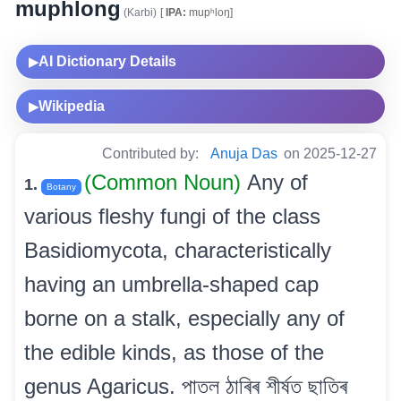
muphlong
(Karbi)
[
IPA:
mupʰloŋ]
AI Dictionary Details
▶
Wikipedia
▶
Contributed by:
Anuja Das
on 2025-12-27
(Common Noun)
Any of
1.
Botany
various fleshy fungi of the class
Basidiomycota, characteristically
having an umbrella-shaped cap
borne on a stalk, especially any of
the edible kinds, as those of the
genus Agaricus. পাতল ঠাৰিৰ শীৰ্ষত ছাতিৰ