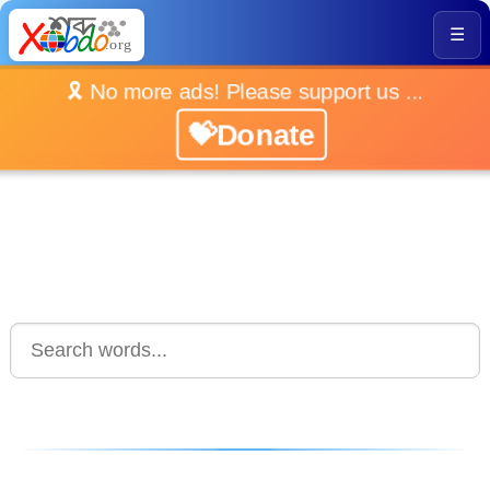
☰
🎗️ No more ads! Please support us ...
💝Donate