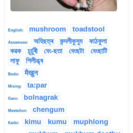
mushroom
toadstool
English:
অহিছত্ৰ
কন্দলীকুসুম
কাঠফুলা
Assamese:
কৱক
চূৰ্চুৰী
বেং-ছতা
বেংছটা
বেংছাটি
লাফু
শিলীন্ধ্ৰ
मैखुन
Bodo:
ta:par
Mising:
bolnagrak
Garo:
chengum
Meeteilon:
kimu
kumu
muphlong
Karbi: