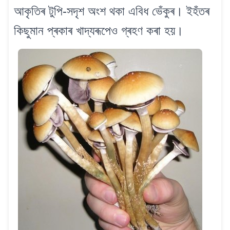
আকৃতিৰ টুপি-সদৃশ অংশ থকা এবিধ ভেঁকুৰ। ইহঁতৰ
কিছুমান প্ৰকাৰ খাদ্যৰূপেও গ্ৰহণ কৰা হয়।