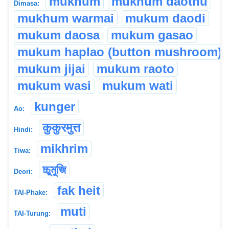
mukhum
mukhum daothu
Dimasa:
mukhum warmai
mukum daodi
mukum daosa
mukum gasao
mukum haplao (button mushroom)
mukum jijai
mukum raoto
mukum wasi
mukum wati
kunger
Ao:
कुकुरमुत्त
Hindi:
mikhrim
Tiwa:
চ্চুমুজি
Deori:
fak heit
TAI-Phake:
muti
TAI-Turung: