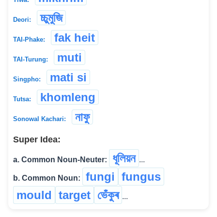
চ্চুমুজি
Deori:
fak heit
TAI-Phake:
muti
TAI-Turung:
mati si
Singpho:
khomleng
Tutsa:
নাফু
Sonowal Kachari:
Super Idea:
ধূলিয়ন
a. Common Noun-Neuter:
...
fungi
fungus
b. Common Noun:
mould
target
ভেঁকুৰ
...