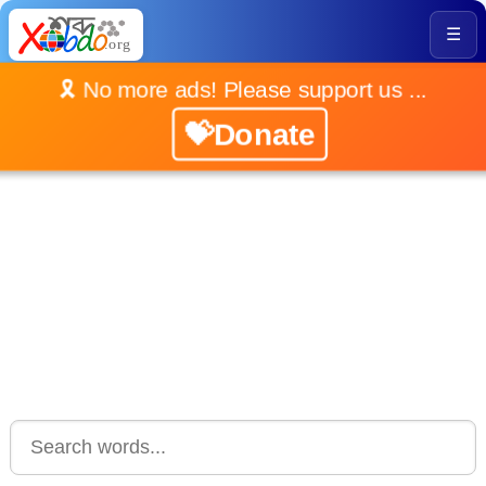
☰
🎗️ No more ads! Please support us ...
💝Donate