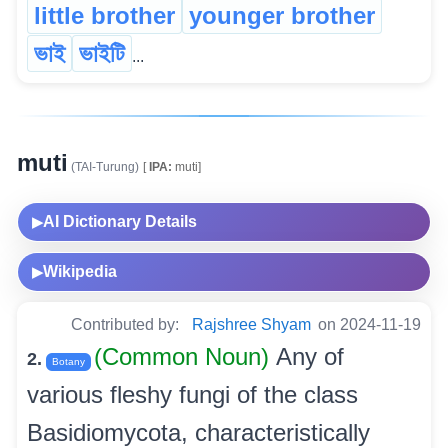
little brother
younger brother
ভাই
ভাইটি
...
muti
(TAI-Turung)
[
IPA:
muti]
AI Dictionary Details
▶
Wikipedia
▶
Contributed by:
Rajshree Shyam
on 2024-11-19
(Common Noun)
Any of
2.
Botany
various fleshy fungi of the class
Basidiomycota, characteristically