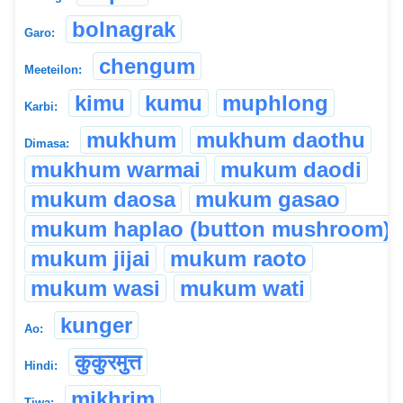
bolnagrak
Garo:
chengum
Meeteilon:
kimu
kumu
muphlong
Karbi:
mukhum
mukhum daothu
Dimasa:
mukhum warmai
mukum daodi
mukum daosa
mukum gasao
mukum haplao (button mushroom)
mukum jijai
mukum raoto
mukum wasi
mukum wati
kunger
Ao:
कुकुरमुत्त
Hindi:
mikhrim
Tiwa: