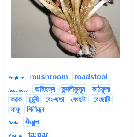
mushroom
toadstool
English:
অহিছত্ৰ
কন্দলীকুসুম
কাঠফুলা
Assamese:
কৱক
চূৰ্চুৰী
বেং-ছতা
বেংছটা
বেংছাটি
লাফু
শিলীন্ধ্ৰ
मैखुन
Bodo:
ta:par
Mising: