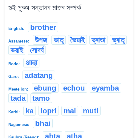
দুই পুৰুষ সন্তানৰ মাজৰ সম্পৰ্ক
brother
English:
উপজ
ভাতৃ
ভৈয়াই
ভ্ৰাতা
ভ্ৰাতৃ
Assamese:
ভয়াই
সোদৰ্য
आदा
Bodo:
adatang
Garo:
ebung
echou
eyamba
Meeteilon:
tada
tamo
ka
lopri
mai
muti
Karbi:
bhai
Nagamese:
ahta
atha
Kaubru (Reang):