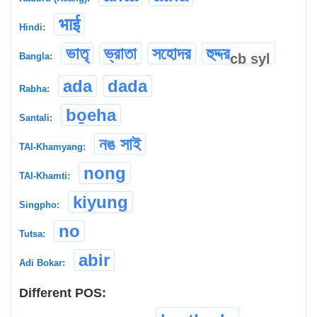
भाई
Hindi:
ভাতৃ
ভ্রাতা
সহোদর
হুদ্দর
cb
syl
Bangla:
ada
dada
Rabha:
bo̱eha
Santali:
নঙ সাই
TAI-Khamyang:
nong
TAI-Khamti:
kiyung
Singpho:
no
Tutsa:
abir
Adi Bokar:
Different POS: