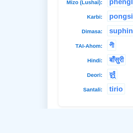
phêng
Mizo (Lushai):
pongsi
Karbi:
suphin
Dimasa:
পী
TAI-Ahom:
बाँसुरी
Hindi:
য়ুবুঁ
Deori:
tirio
Santali: