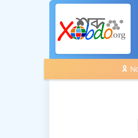
🎗️ No