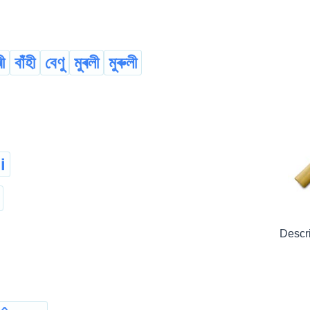
ৰী
বাঁহী
বেণু
মুৰলী
মুৰুলী
i
Descr