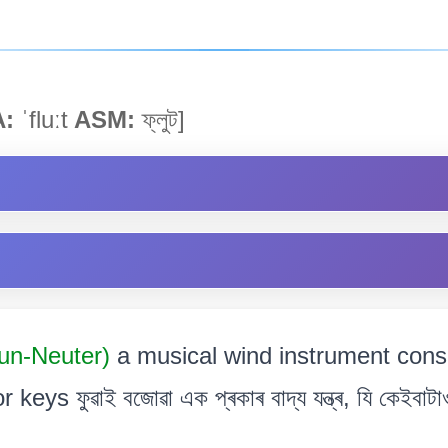
A:
ˈfluːt
ASM:
ফ্লুট]
oun-Neuter)
a musical wind instrument consi
keys ফুৱাই বজোৱা এক প্ৰকাৰ বাদ্য যন্ত্ৰ, যি কেইবাটা