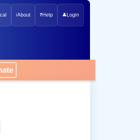
cal
ℹ️
About
❓
Help
👤
Login
onate