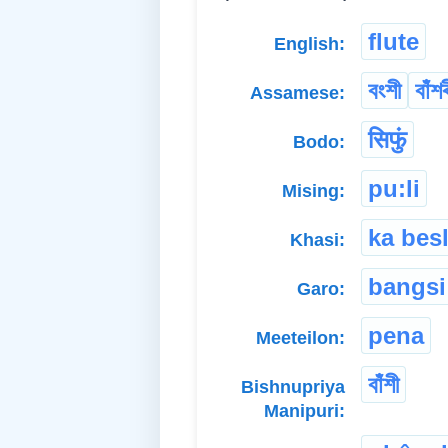
flute
English:
বংশী
বাঁশ
Assamese:
सिफुं
Bodo:
pu:li
Mising:
ka besl
Khasi:
bangsi
Garo:
pena
Meeteilon:
বাঁশী
Bishnupriya
Manipuri: