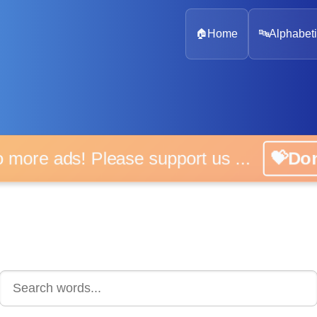
🏠
Home
🔤
Alphabeti
 more ads! Please support us ...
💝D