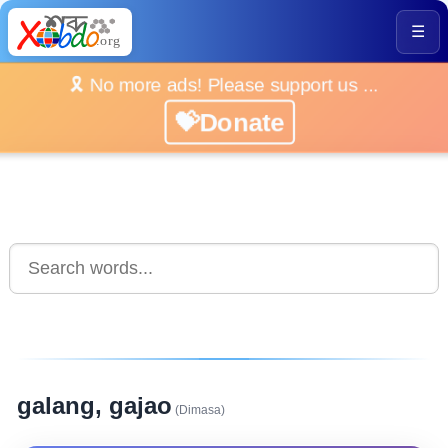
☰
🎗️ No more ads! Please support us ...
💝Donate
galang, gajao
(Dimasa)