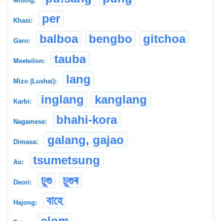
Mising:
per
Khasi:
balboa
bengbo
gitchoa
Garo:
tauba
Meeteilon:
lang
Mizo (Lushai):
inglang
kanglang
Karbi:
bhahi-kora
Nagamese:
galang, gajao
Dimasa:
tsumetsung
Ao:
চুগু
চুগুৰ
Deori:
বাহে
Hajong:
elom