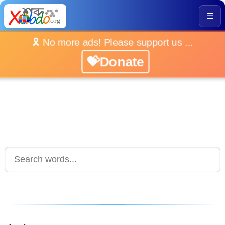
☰
🎗️ No more ads! Please support us ...
💝Donate