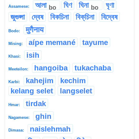
আলা
ঘিণ
ঘিনা
ঘৃণা
bo
bo
Assamese:
জুগুপ্সা
দ্বেষ
বিকচিনা
বিক্‌চিনা
বিদ্বেষ
मुगैनाय
Bodo:
aípe memané
tayume
Mising:
isih
Khasi:
hangoiba
tukachaba
Meeteilon:
kahejim
kechim
Karbi:
kelang selet
langselet
tirdak
Hmar:
ghin
Nagamese:
naislehmah
Dimasa: