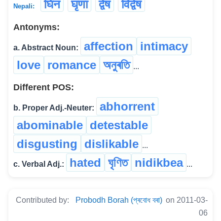
घिन
घृणा
द्वेष
विद्वेष
Nepali:
Antonyms:
affection
intimacy
a. Abstract Noun:
love
romance
অনুৰতি
...
Different POS:
abhorrent
b. Proper Adj.-Neuter:
abominable
detestable
disgusting
dislikable
...
hated
ঘৃণিত
nidikbea
c. Verbal Adj.:
...
Contributed by:
Probodh Borah (প্ৰবোধ বৰা)
on 2011-03-
06