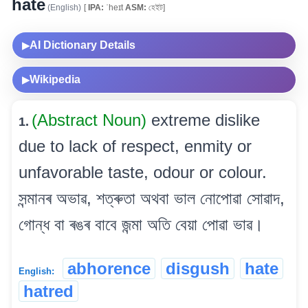
hate
(English)
[
IPA:
ˈheɪt
ASM:
হেইট]
AI Dictionary Details
▶
Wikipedia
▶
(Abstract Noun)
extreme dislike
1.
due to lack of respect, enmity or
unfavorable taste, odour or colour.
সন্মানৰ অভাৱ, শত্ৰুতা অথবা ভাল নোপোৱা সোৱাদ,
গোন্ধ বা ৰঙৰ বাবে জন্মা অতি বেয়া পোৱা ভাৱ।
abhorence
disgush
hate
English:
hatred