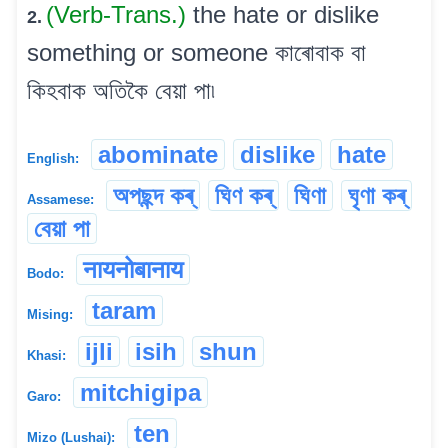
(Verb-Trans.)
the hate or dislike
2.
something or someone কাৰোবাক বা
কিহবাক অতিকৈ বেয়া পা৷
abominate
dislike
hate
English:
অপছন্দ কৰ্
ঘিণ কৰ্
ঘিণা
ঘৃণা কৰ্
Assamese:
বেয়া পা
नायनोबानाय
Bodo:
taram
Mising:
ijli
isih
shun
Khasi:
mitchigipa
Garo:
ten
Mizo (Lushai):