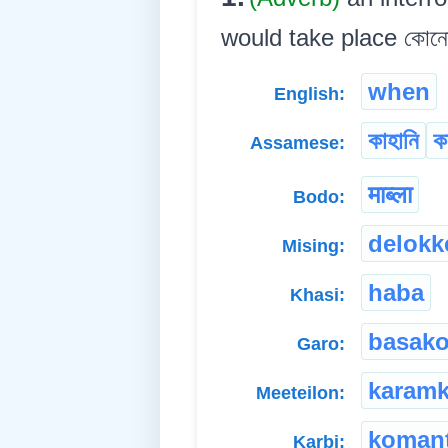
would take place কোনো হৈ 
when
English:
কাহানি
ক
Assamese:
माब्ला
Bodo:
delokk
Mising:
haba
Khasi:
basak
Garo:
karam
Meeteilon:
koman
Karbi: