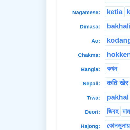
ketia
k
Nagamese:
bakhal
Dimasa:
kodan
Ao:
hokke
Chakma:
কখন
Bangla:
कति खेर
Nepali:
pakhal
Tiwa:
জিবহ
দাম
Deori:
কোনভুলায়
Hajong: