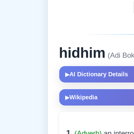
hidhim
(Adi Bok
AI Dictionary Details
▶
Wikipedia
▶
1.
(Adverb)
an interr