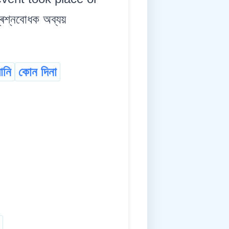
্ৰশ্নবোধক অব্যয়
ানি
কোন দিনা