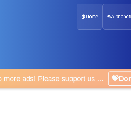
🏠
Home
🔤
Alphabeti
 more ads! Please support us ...
💝D