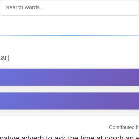
ar)
Contributed 
ogative adverb to ask the time at which an 