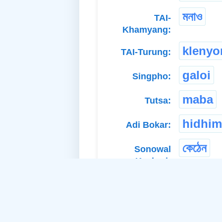
মনাও
TAI-
Khamyang:
klenyo
TAI-Turung:
galoi
Singpho:
maba
Tutsa:
hidhim
Adi Bokar:
কেঠেন
Sonowal
Kachari: