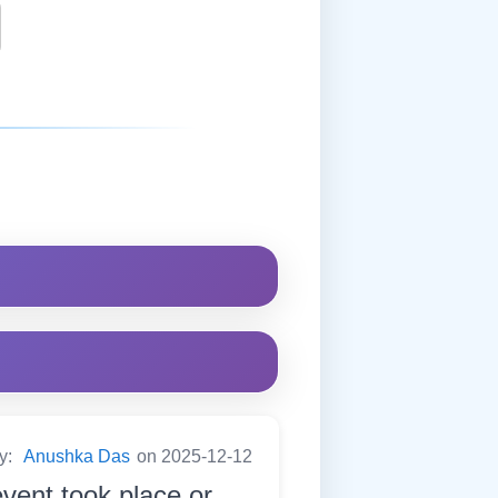
by:
Anushka Das
on 2025-12-12
event took place or