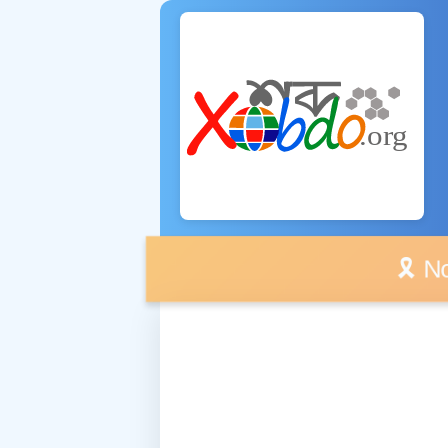
🎗️ No