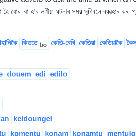
যোৱা বা হ’ব লগীয়া ঘটনাৰ সময় সুধিবলৈ ব্যৱহাৰ কৰা প
াহানিকৈ
কিততে
কেতি-বেৰি
কেতিয়া
কেতিয়াকৈ
কৈস
bo
e
douem
edi
edilo
o
kan
keidoungei
tu
komentu
konam
konamtu
mentulo