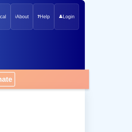
cal
ℹ️
About
❓
Help
👤
Login
onate