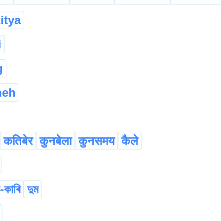
itya
i
g
neh
कतिबेर
कुनबेला
कुनसमय
कैले
-কাৰি
দুম