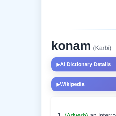
konam
(Karbi)
AI Dictionary Details
▶
Wikipedia
▶
1.
(Adverb)
an interr