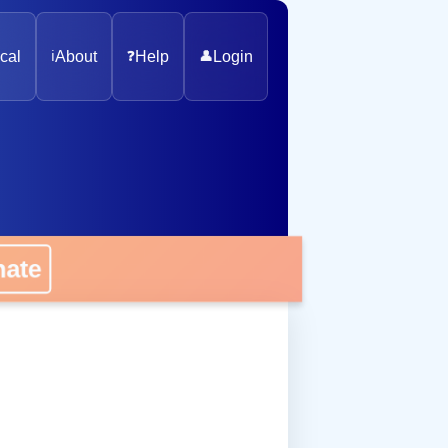
cal
ℹ️
About
❓
Help
👤
Login
onate