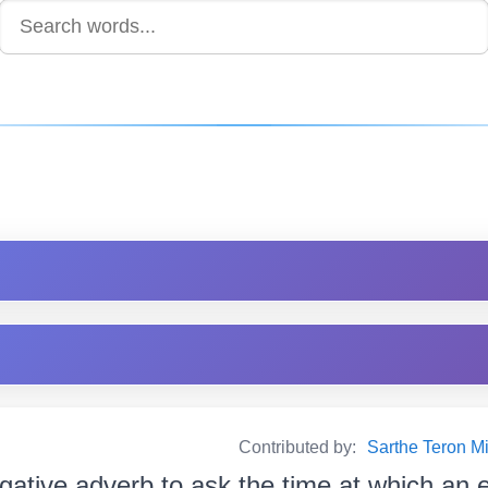
Contributed by:
Sarthe Teron Milik
ogative adverb to ask the time at which an 