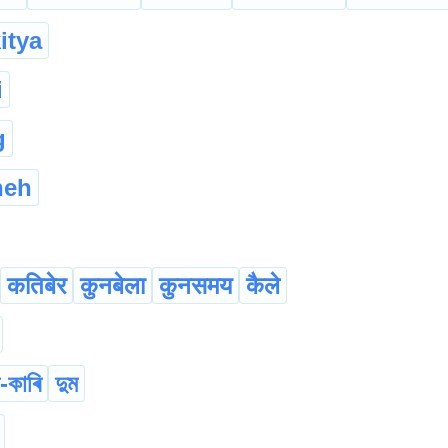
itya
i
g
neh
कतिबेर
कुनबेला
कुनसमय
कैले
-কাৰি
দুম