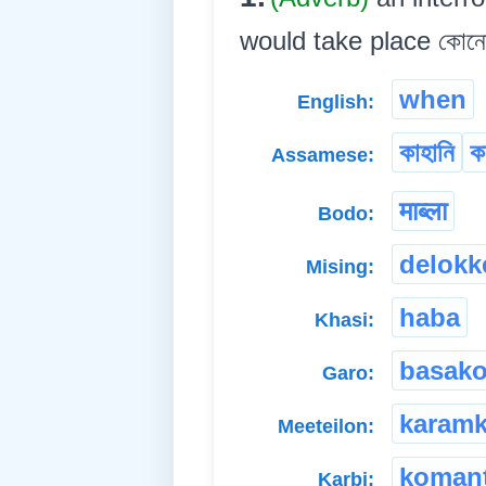
would take place কোনো হৈ 
when
English:
কাহানি
ক
Assamese:
माब्ला
Bodo:
delokk
Mising:
haba
Khasi:
basak
Garo:
karam
Meeteilon:
koman
Karbi: