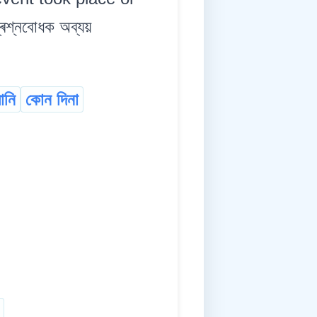
্ৰশ্নবোধক অব্যয়
ানি
কোন দিনা