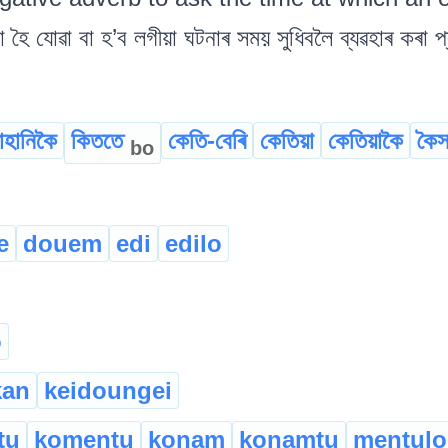
যোৱা বা হ’ব লগীয়া ঘটনাৰ সময় সুধিবলৈ ব্যৱহাৰ কৰা প
াহানিকৈ
কিততে
কেতি-বেৰি
কেতিয়া
কেতিয়াকৈ
কৈস
bo
e
douem
edi
edilo
o
kan
keidoungei
tu
komentu
konam
konamtu
mentulo