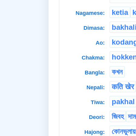
ketia
k
Nagamese:
bakhal
Dimasa:
kodan
Ao:
hokke
Chakma:
কখন
Bangla:
कति खेर
Nepali:
pakhal
Tiwa:
জিবহ
দাম
Deori:
কোনভুলায়
Hajong: