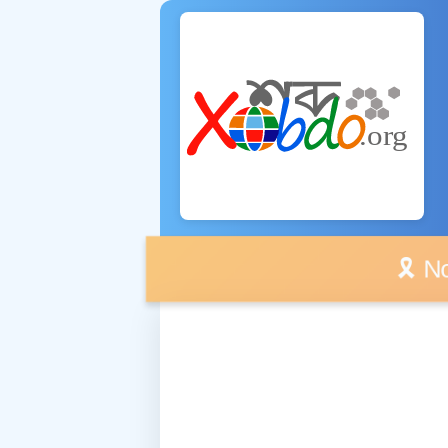
🎗️ No