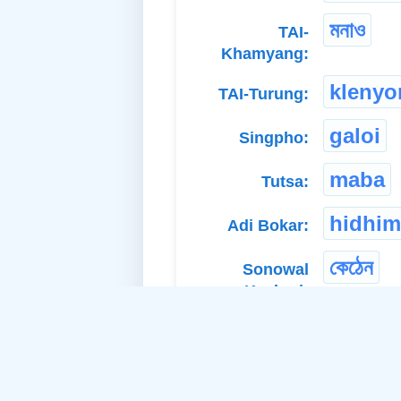
মনাও
TAI-
Khamyang:
klenyo
TAI-Turung:
galoi
Singpho:
maba
Tutsa:
hidhim
Adi Bokar:
কেঠেন
Sonowal
Kachari: