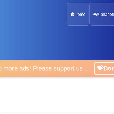
🏠
Home
🔤
Alphabeti
 more ads! Please support us ...
💝D