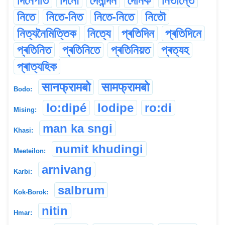
দিনেপতি
দিনৌ
দৈনন্দিন
দৈনিক
নিতান্তে
নিতে
নিতে-নিত
নিতে-নিতে
নিতৌ
নিত্যনৈমিত্তিক
নিত্যে
প্ৰতিদিন
প্ৰতিদিনে
প্ৰতিনিত
প্ৰতিনিতে
প্ৰতিনিয়ত
প্ৰত্যহ
প্ৰাত্যহিক
सानफ्रामबो
सामफ्रामबो
Bodo:
lo:dipé
lodipe
ro:di
Mising:
man ka sngi
Khasi:
numit khudingi
Meeteilon:
arnivang
Karbi:
salbrum
Kok-Borok:
nitin
Hmar: