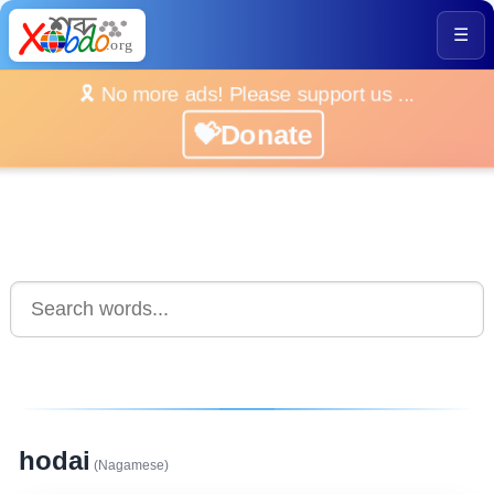
☰
🎗️ No more ads! Please support us ...
💝Donate
hodai
(Nagamese)