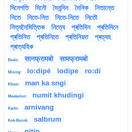
দিনেপতি
দিনৌ
দৈনন্দিন
দৈনিক
নিতান্তে
নিতে
নিতে-নিত
নিতে-নিতে
নিতৌ
নিত্যনৈমিত্তিক
নিত্যে
প্ৰতিদিন
প্ৰতিদিনে
প্ৰতিনিত
প্ৰতিনিতে
প্ৰতিনিয়ত
প্ৰত্যহ
প্ৰাত্যহিক
सानफ्रामबो
सामफ्रामबो
Bodo:
lo:dipé
lodipe
ro:di
Mising:
man ka sngi
Khasi:
numit khudingi
Meeteilon:
arnivang
Karbi:
salbrum
Kok-Borok:
nitin