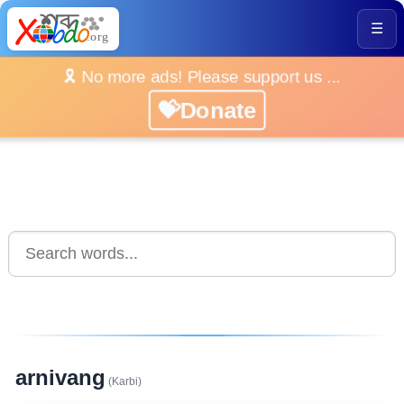
☰
🎗️ No more ads! Please support us ...
💝Donate
arnivang
(Karbi)