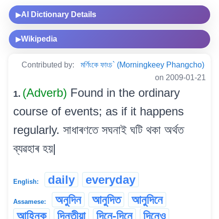
AI Dictionary Details
▶
Wikipedia
▶
Contributed by:
মৰ্ণিংকে ফাংচ` (Morningkeey Phangcho)
on 2009-01-21
(Adverb)
Found in the ordinary
1.
course of events; as if it happens
regularly. সাধাৰণতে সঘনাই ঘটি থকা অৰ্থত
ব্যৱহাৰ হয়|
daily
everyday
English:
অনুদিন
আনুদিত
আনুদিনে
Assamese:
আহ্নিক
দিনতীয়া
দিনে-দিনে
দিনেও