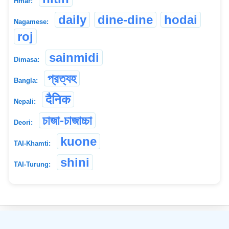
Hmar:
daily
dine-dine
hodai
Nagamese:
roj
sainmidi
Dimasa:
প্রত্যহ
Bangla:
दैनिक
Nepali:
চাজা-চাজাচ্চা
Deori:
kuone
TAI-Khamti:
shini
TAI-Turung:
©
2026
xobdo.org - a dictionary by you, for you, of you !!