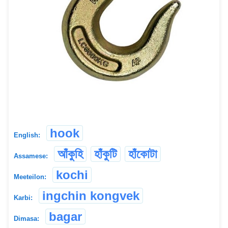
hook
English:
আঁকুহি
হাঁকুটি
হাঁকোটা
Assamese:
kochi
Meeteilon:
ingchin kongvek
Karbi:
bagar
Dimasa: