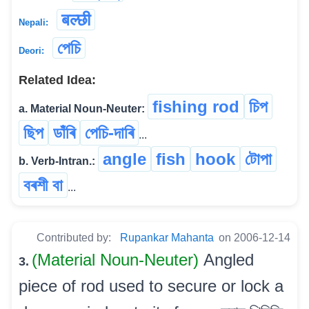
बल्छी
Nepali:
পেচি
Deori:
Related Idea:
fishing rod
চিপ
a. Material Noun-Neuter:
ছিপ
ডাঁৰি
পেচি-দাৰি
...
angle
fish
hook
টোপা
b. Verb-Intran.:
বৰশী বা
...
Contributed by:
Rupankar Mahanta
on 2006-12-14
(Material Noun-Neuter)
Angled
3.
piece of rod used to secure or lock a