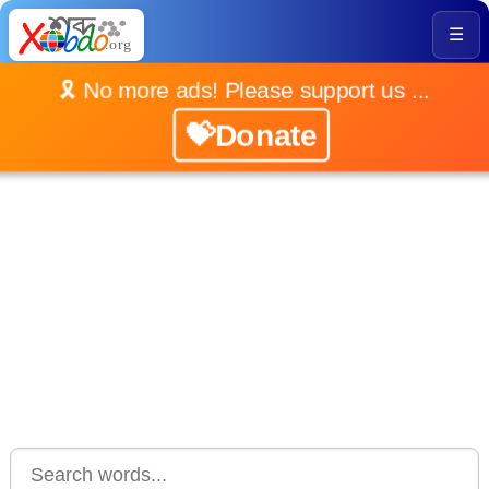
☰
🎗️ No more ads! Please support us ...
💝Donate