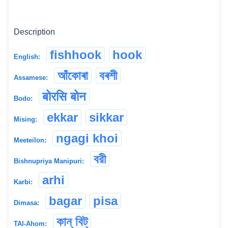
Description
fishhook
hook
English:
আঁকোৰা
বৰশী
Assamese:
बोरसि बोन
Bodo:
ekkar
sikkar
Mising:
ngagi khoi
Meeteilon:
বরী
Bishnupriya Manipuri:
arhi
Karbi:
bagar
pisa
Dimasa:
কান্ বিট্
TAI-Ahom: