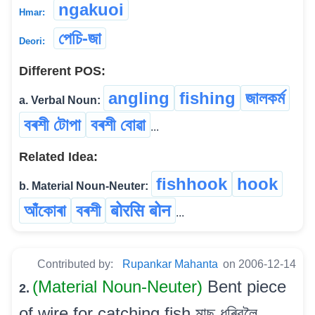
ngakuoi
Hmar:
পেচি-জা
Deori:
Different POS:
angling
fishing
জালকৰ্ম
a. Verbal Noun:
বৰশী টোপা
বৰশী বোৱা
...
Related Idea:
fishhook
hook
b. Material Noun-Neuter:
আঁকোৰা
বৰশী
बोरसि बोन
...
Contributed by:
Rupankar Mahanta
on 2006-12-14
(Material Noun-Neuter)
Bent piece
2.
of wire for catching fish মাছ ধৰিবলৈ