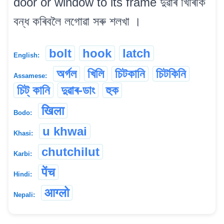
door or window to its frame দুৱাৰ খিৰিকি
বন্ধ কৰিবলৈ লগোৱা সৰু শলখা ।
bolt
hook
latch
English:
অৰ্গল
খিলি
চিটকানি
চিটকিনি
Assamese:
চিট্ কানি
দুৱাৰ-ডাং
হুক
खिला
Bodo:
u khwai
Khasi:
chutchilut
Karbi:
पेंच
Hindi:
आग्लो
Nepali: