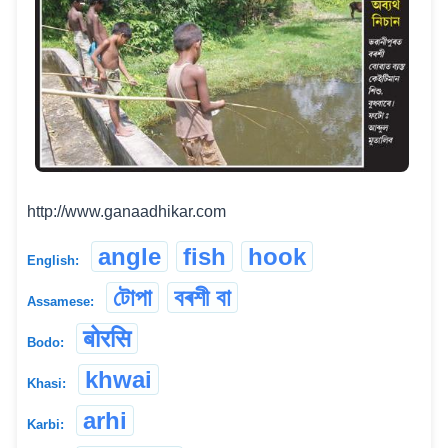
http://www.ganaadhikar.com
angle
fish
hook
English:
টোপা
বৰশী বা
Assamese:
बोरसि
Bodo:
khwai
Khasi:
arhi
Karbi: