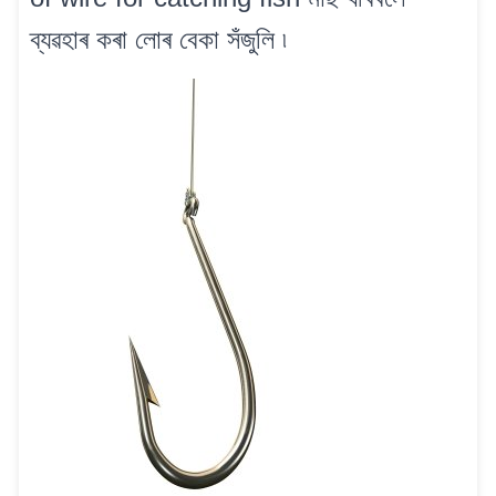
ব্যৱহাৰ কৰা লোৰ বেকা সঁজুলি ৷