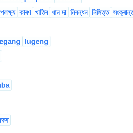
পলক্ষ্য
কাৰণ
খাতিৰ
ধান দা
নিবন্ধন
নিমিত্ত
সংক্ৰান্
legang
lugeng
mba
ारण