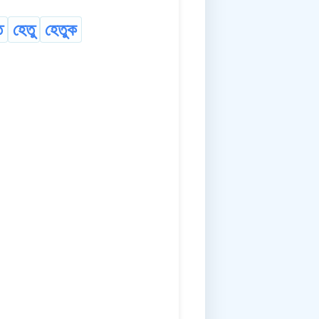
ত
হেতু
হেতুক