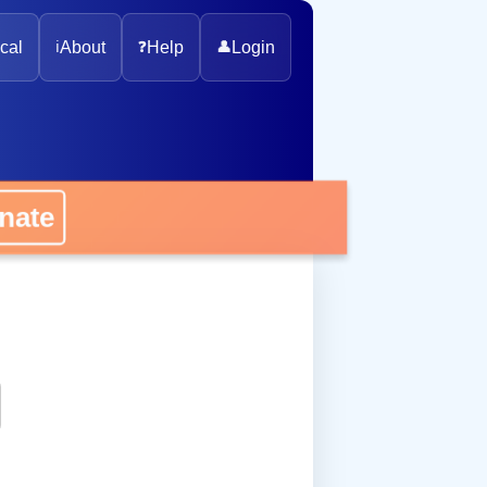
cal
ℹ️
About
❓
Help
👤
Login
onate