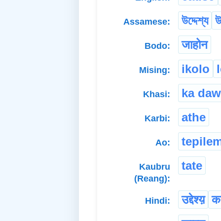
উদ্দেশ্য
উ
Assamese:
जाहोन
Bodo:
ikolo
Mising:
ka daw
Khasi:
athe
Karbi:
tepile
Ao:
tate
Kaubru
(Reang):
उद्देश्य़
क
Hindi: