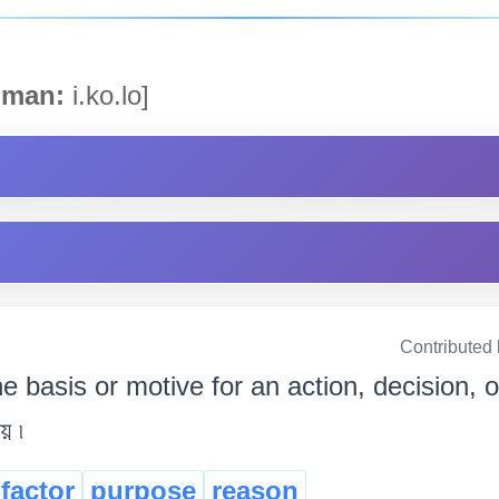
man:
i.ko.lo]
Contributed
e basis or motive for an action, decision, o
য় ৷
factor
purpose
reason