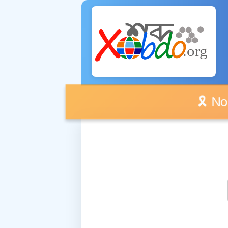
🎗️ No