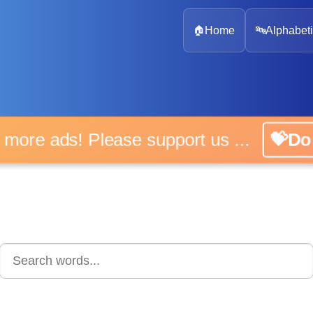
🏠
Home
🔤
Alphabeti
 more ads! Please support us ...
💝D