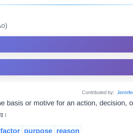
o)
Contributed by:
Jennif
e basis or motive for an action, decision, o
য় ৷
factor
purpose
reason