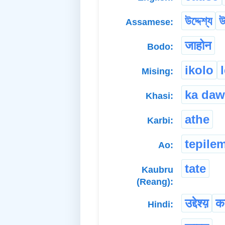
উদ্দেশ্য
উ
Assamese:
जाहोन
Bodo:
ikolo
Mising:
ka daw
Khasi:
athe
Karbi:
tepile
Ao:
tate
Kaubru
(Reang):
उद्देश्य़
क
Hindi: