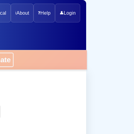
cal
ℹ️
About
❓
Help
👤
Login
onate