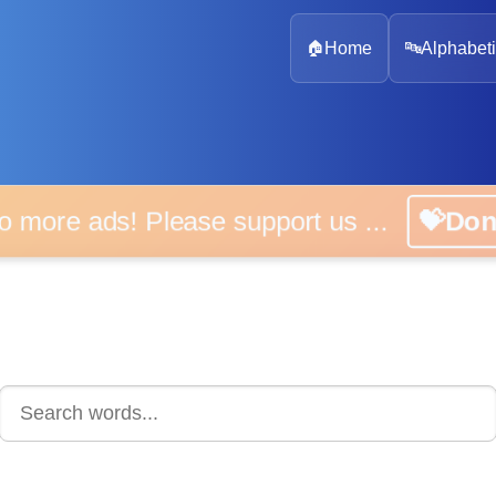
🏠
Home
🔤
Alphabeti
 more ads! Please support us ...
💝D