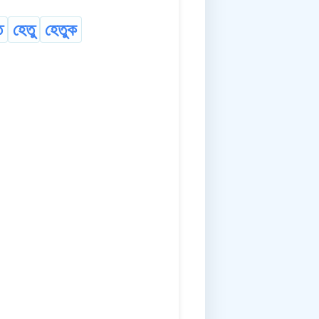
ত
হেতু
হেতুক