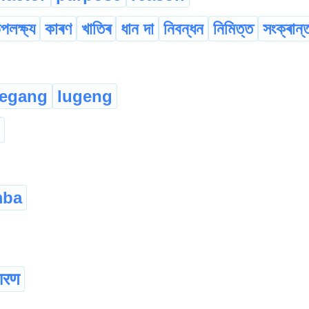
পলক্ষ্য
কাৰণ
খাতিৰ
ধান দা
নিবন্ধন
নিমিত্ত
সংক্ৰান্
legang
lugeng
mba
ारण