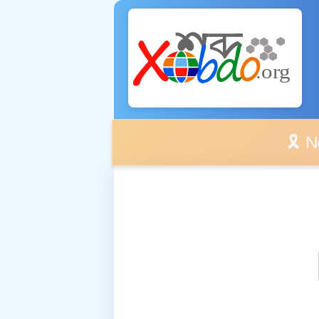
🎗️ No