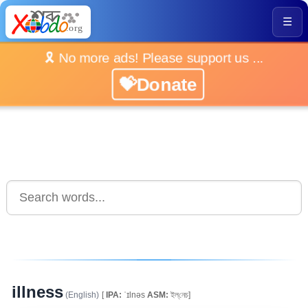
☰
🎗️ No more ads! Please support us ...
💝Donate
illness
(English)
[
IPA:
ˈɪlnəs
ASM:
ইল্‌নেচ]