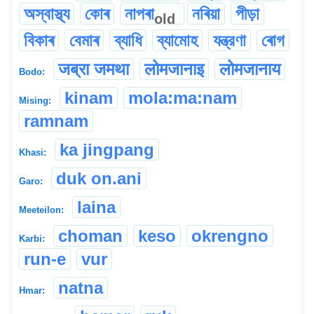
অস্বাস্থ্য
কোৰ
নাপৰা
নৰিয়া
পীড়া
old
বিকাৰ
বেমাৰ
ব্যাধি
ব্যামোহ
যন্ত্রণা
ৰোগ
जब्रा जमथा
लोमजानाइ
लोमजानाय
Bodo:
kinam
mola:ma:nam
Mising:
ramnam
ka jingpang
Khasi:
duk on.ani
Garo:
laina
Meeteilon:
choman
keso
okrengno
Karbi:
run-e
vur
natna
Hmar: