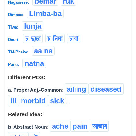
bemar
ruk
Nagamese:
Limba-ba
Dimasa:
lunja
Tiwa:
চ-দুচ্চা
চ-নিমা
চাবা
Deori:
aa na
TAI-Phake:
natna
Paite:
Different POS:
ailing
diseased
a. Proper Adj.-Common:
ill
morbid
sick
...
Related Idea:
ache
pain
আজাৰ
b. Abstract Noun: