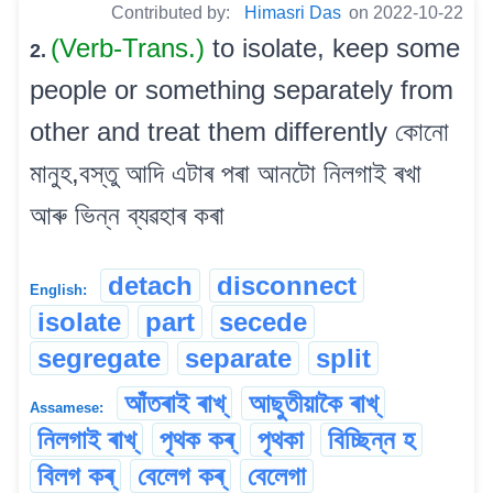
Contributed by:
Himasri Das
on 2022-10-22
(Verb-Trans.)
to isolate, keep some
2.
people or something separately from
other and treat them differently কোনো
মানুহ,বস্তু আদি এটাৰ পৰা আনটো নিলগাই ৰখা
আৰু ভিন্ন ব্যৱহাৰ কৰা
detach
disconnect
English:
isolate
part
secede
segregate
separate
split
আঁতৰাই ৰাখ্
আছুতীয়াকৈ ৰাখ্
Assamese:
নিলগাই ৰাখ্
পৃথক কৰ্
পৃথকা
বিচ্ছিন্ন হ
বিলগ কৰ্
বেলেগ কৰ্
বেলেগা