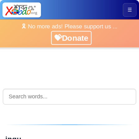
☰
🎗️ No more ads! Please support us ...
💝Donate