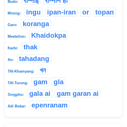
रान्नाइ
रान्नानै हो
Bodo:
ingu
ipan-iran
or
topan
Mising:
koranga
Garo:
Khaidokpa
Meeteilon:
thak
Karbi:
tahadang
Ao:
খন
TAI-Khamyang:
gam
gla
TAI-Turung:
gala ai
gam garan ai
Singpho:
epenranam
Adi Bokar: