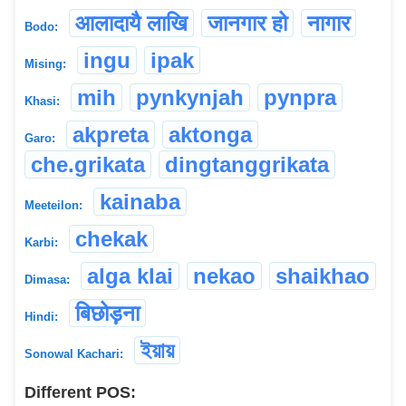
आलादायै लाखि
जानगार हो
नागार
Bodo:
ingu
ipak
Mising:
mih
pynkynjah
pynpra
Khasi:
akpreta
aktonga
Garo:
che.grikata
dingtanggrikata
kainaba
Meeteilon:
chekak
Karbi:
alga klai
nekao
shaikhao
Dimasa:
बिछोड़़ना
Hindi:
ইয়ায়
Sonowal Kachari:
Different POS: