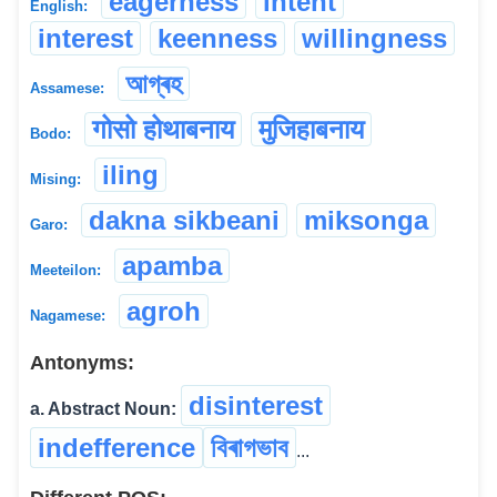
eagerness
intent
English:
interest
keenness
willingness
আগ্ৰহ
Assamese:
गोसो होथाबनाय
मुजिहाबनाय
Bodo:
iling
Mising:
dakna sikbeani
miksonga
Garo:
apamba
Meeteilon:
agroh
Nagamese:
Antonyms:
disinterest
a. Abstract Noun:
indefference
বিৰাগভাব
...