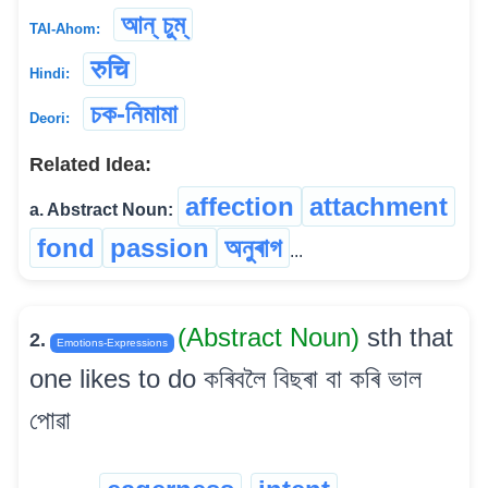
আন্ চুম্
TAI-Ahom:
रुचि
Hindi:
চক-নিমামা
Deori:
Related Idea:
affection
attachment
a. Abstract Noun:
fond
passion
অনুৰাগ
...
(Abstract Noun)
sth that
2.
Emotions-Expressions
one likes to do কৰিবলৈ বিছৰা বা কৰি ভাল
পোৱা