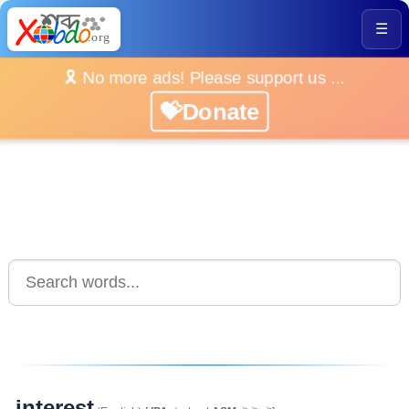
☰
🎗️ No more ads! Please support us ...
💝Donate
interest