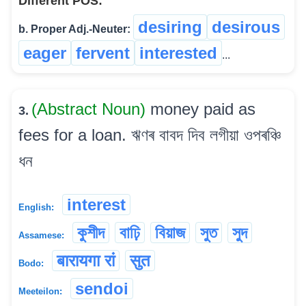
Different POS:
desiring
desirous
b. Proper Adj.-Neuter:
eager
fervent
interested
...
(Abstract Noun)
money paid as
3.
fees for a loan. ঋণৰ বাবদ দিব লগীয়া ওপৰঞ্চি
ধন
interest
English:
কুশীদ
বাঢ়ি
বিয়াজ
সুত
সুদ
Assamese:
बारायगा रां
सुत
Bodo:
sendoi
Meeteilon: