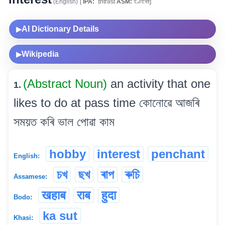
(English)
[
IPA:
ˈɪntrəst
ASM:
ইণ্টাৰেষ্ট্]
AI Dictionary Details
▶
Wikipedia
▶
(Abstract Noun)
an activity that one
1.
likes to do at pass time কোনোৱে আজৰি
সময়ত কৰি ভাল পোৱা কাম
hobby
interest
penchant
English:
চখ
ছখ
ৰাপ
ৰুচি
Assamese:
खहाब
राब
हुदा
Bodo:
ka sut
Khasi: