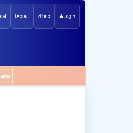
cal
ℹ️
About
❓
Help
👤
Login
onate