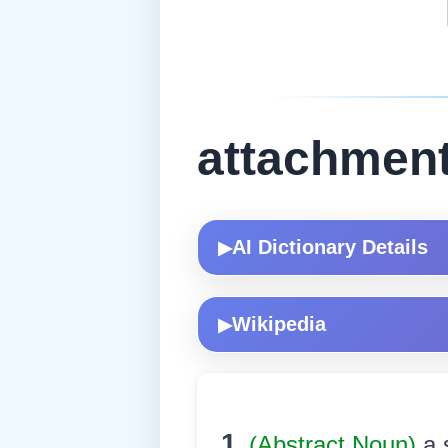
attachmen
AI Dictionary Details
▶
Wikipedia
▶
1.
(Abstract Noun)
a 