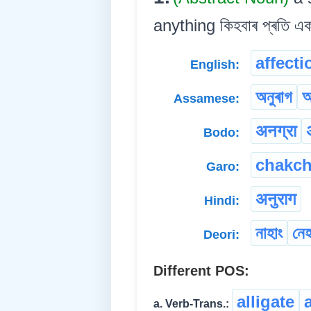
anything কিহবাৰ প্ৰতি এক 
affecti
English:
অনুৰাগ
আ
Assamese:
अनग्रा
Bodo:
chakch
Garo:
अनुराग
Hindi:
নাহাং
নেহ
Deori:
Different POS:
alligate
a. Verb-Trans.: