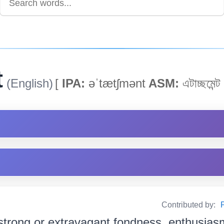
t
(English)
[
IPA:
əˈtætʃmənt
ASM:
এটাচ্ছমেন্ট 
Contributed by:
P
strong or extravagant fondness, enthusiasm