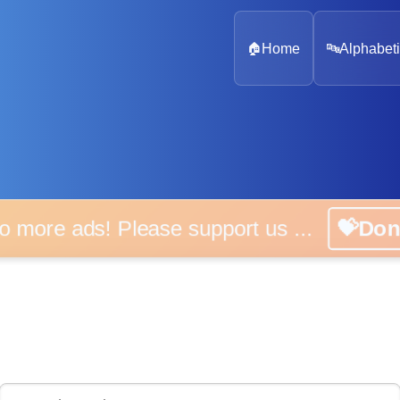
🏠
Home
🔤
Alphabeti
 more ads! Please support us ...
💝D