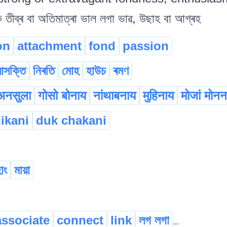
তীব্ৰ বা অতিমাত্ৰা ভাল লগা ভাৱ, উছাহ বা আগ্ৰহ
on
attachment
fond
passion
সক্তি
নিৰতি
মোহ
হাউচ
ৰমণ
अनसुला
गोसो बोनाय
नांथाबनाय
मुहिनाय
मोजां मोनन
ikani
duk chakani
াং
মায়া
associate
connect
link
লগ লগা
...