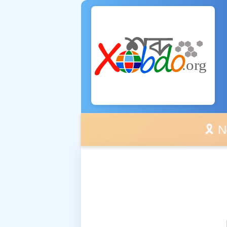
🎗️ No