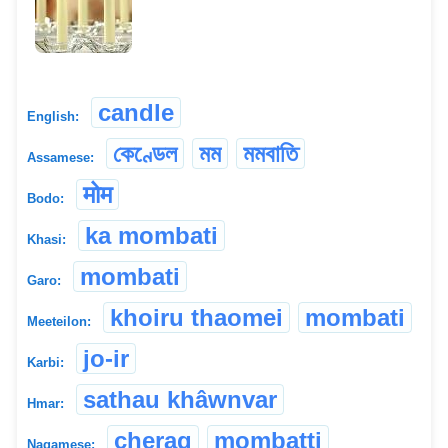
candle
English:
কেণ্ডেল
মম
মমবাতি
Assamese:
मोम
Bodo:
ka mombati
Khasi:
mombati
Garo:
khoiru thaomei
mombati
Meeteilon:
jo-ir
Karbi:
sathau khâwnvar
Hmar:
cherag
mombatti
Nagamese: