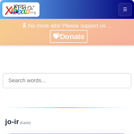
☰
🎗️ No more ads! Please support us ...
💝Donate
jo-ir
(Karbi)