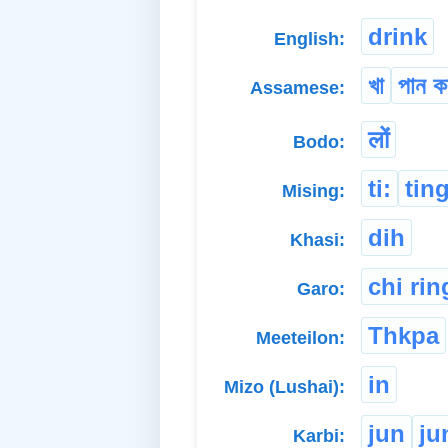
drink
English:
খা
পান কৰ
Assamese:
लों
Bodo:
ti:
tin
Mising:
dih
Khasi:
chi rin
Garo:
Thkpa
Meeteilon:
in
Mizo (Lushai):
jun
ju
Karbi: