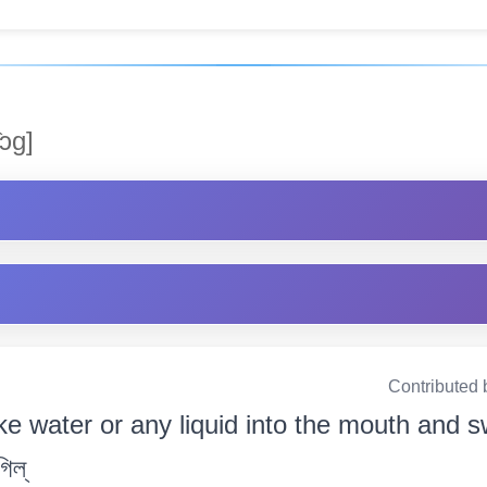
ʒɔɡ]
Contributed 
ke water or any liquid into the mouth and sw
গিল্