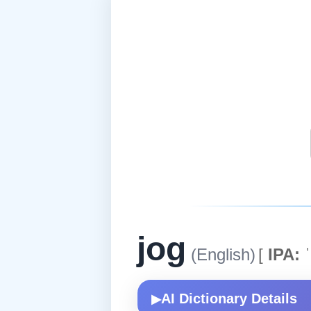
jog
(English)
[
IPA:
ˈ
AI Dictionary Details
▶