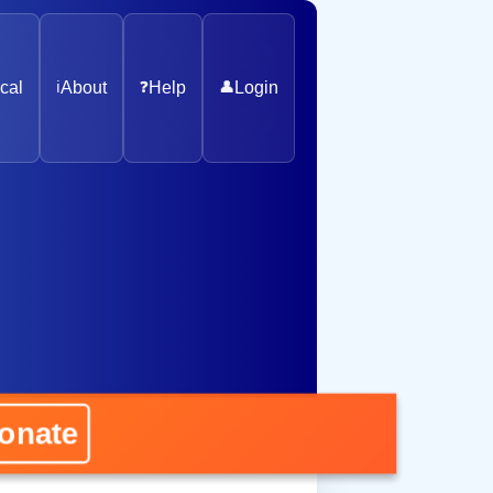
cal
ℹ️
About
❓
Help
👤
Login
ate