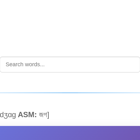
dʒɑg
ASM:
জগ]