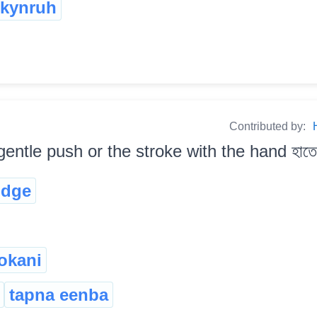
kynruh
Contributed by:
gentle push or the stroke with the hand হাতেৰে
udge
jokani
tapna eenba