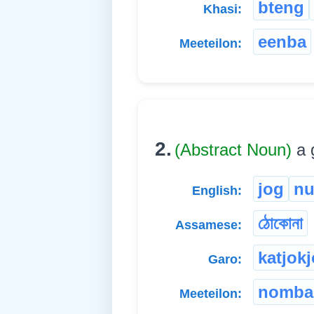
bteng
Khasi:
eenba
Meeteilon:
2.
(Abstract Noun)
a 
jog
n
English:
ঠোকোনা
Assamese:
katjok
Garo:
nomba
Meeteilon: