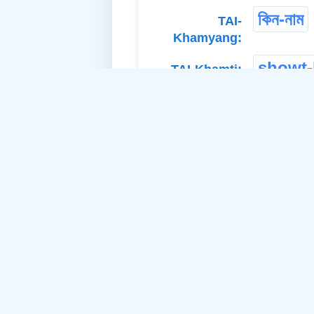
কিন-নাম
TAI-
Khamyang:
showt-
TAI-Khamti:
jog
Tutsa:
tingn
Adi Bokar:
Different POS:
thirst
উদন
a. Verb-Intran.: