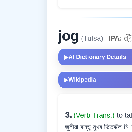
jog
(Tutsa)
[
IPA:
d͡͡
AI Dictionary Details
▶
Wikipedia
▶
3.
(Verb-Trans.)
to ta
জুলীয়া বস্তু মুখৰ ভিতৰলৈ নি 