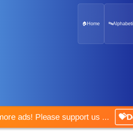
🏠
Home
🔤
Alphabeti
No more ads! Please support us ...
💝Don