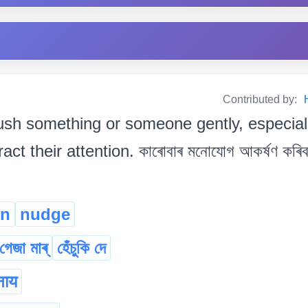
Contributed by:
ush something or someone gently, especia
ct their attention. কাৰোবাৰ মনোযোগ আকৰ্ষণ কৰিবৰ ক
in
nudge
গেজা মাৰ্
হেঁচুকি দে
नाय