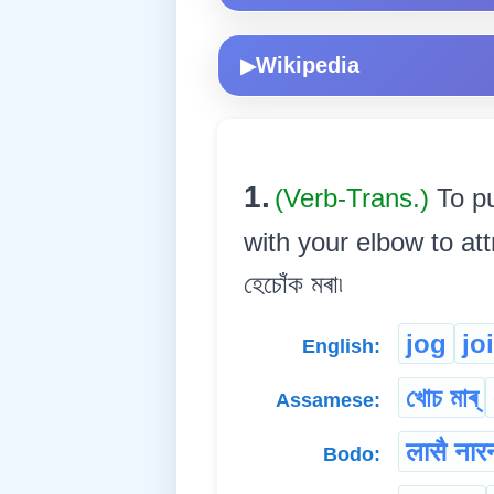
Wikipedia
▶
1.
(Verb-Trans.)
To p
with your elbow to attra
হেচোঁক মৰা৷
jog
jo
English:
খোচ মাৰ্
Assamese:
लासै नार
Bodo: