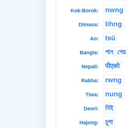
nwng
Kok-Borok:
lihng
Dimasa:
tsü
Ao:
পান
পেয়
Bangla:
पीएको
Nepali:
rwng
Rabha:
nung
Tiwa:
নিই
Deori:
চুপা
Hajong: