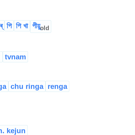
্
পি
পি খা
পীয়ু
old
g
tvnam
ga
chu ringa
renga
n. kejun