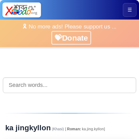
☰
🎗️ No more ads! Please support us ...
💝Donate
ka jingkyllon
(Khasi)
[
Roman:
ka.jing.kyllon]