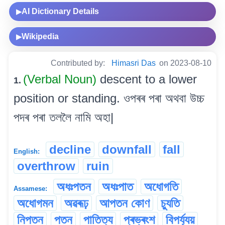
AI Dictionary Details
▶
Wikipedia
▶
Contributed by:
Himasri Das
on 2023-08-10
(Verbal Noun)
descent to a lower
1.
position or standing. ওপৰৰ পৰা অথবা উচ্চ
পদৰ পৰা তললৈ নামি অহা|
decline
downfall
fall
English:
overthrow
ruin
অধঃপতন
অধঃপাত
অধোগতি
Assamese:
অধোগমন
অৱৰূঢ়
আপতন কোণ
চ্যুতি
নিপতন
পতন
পাতিত্য
প্ৰভ্ৰংশ
বিপৰ্য্যয়