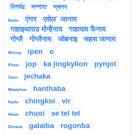
বিপৰ্যয়
সম্পাত
স্খলন
एंगार
एसेल` जानाय
Bodo:
गाहाइथाराउ मोन्हैनाय
गाहायाव फैनाय
गोग्लै
गोग्लैनाय
जोबनाइ
सहस जानाय
ipen
o
Mising:
jop
ka jingkyllon
pynjot
Khasi:
jechaka
Garo:
hanthaba
Meeteilon:
chingkoi
vir
Karbi:
chuoi
se tel tel
Hmar:
galaiba
rogonba
Dimasa: