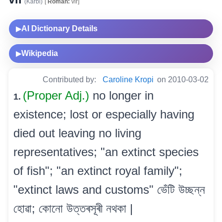
(Karbi)
[
Roman:
vir]
AI Dictionary Details
▶
Wikipedia
▶
Contributed by:
Caroline Kropi
on 2010-03-02
(Proper Adj.)
no longer in
1.
existence; lost or especially having
died out leaving no living
representatives; "an extinct species
of fish"; "an extinct royal family";
"extinct laws and customs" ভেঁটি উচ্ছন্ন
হোৱা; কোনো উত্তৰসূৰী নথকা |