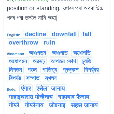
position or standing. ওপৰৰ পৰা অথবা উচ্চ
পদৰ পৰা তললৈ নামি অহা|
decline
downfall
fall
English:
overthrow
ruin
অধঃপতন
অধঃপাত
অধোগতি
Assamese:
অধোগমন
অৱৰূঢ়
আপতন কোণ
চ্যুতি
নিপতন
পতন
পাতিত্য
প্ৰভ্ৰংশ
বিপৰ্য্যয়
বিপৰ্যয়
সম্পাত
স্খলন
एंगार
एसेल` जानाय
Bodo:
गाहाइथाराउ मोन्हैनाय
गाहायाव फैनाय
गोग्लै
गोग्लैनाय
जोबनाइ
सहस जानाय