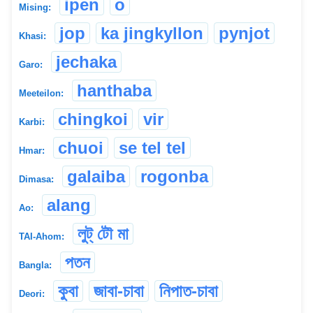
ipen
o
Mising:
jop
ka jingkyllon
pynjot
Khasi:
jechaka
Garo:
hanthaba
Meeteilon:
chingkoi
vir
Karbi:
chuoi
se tel tel
Hmar:
galaiba
rogonba
Dimasa:
alang
Ao:
লুট্ টৌ মা
TAI-Ahom:
পতন
Bangla:
কুবা
জাবা-চাবা
নিপাত-চাবা
Deori: