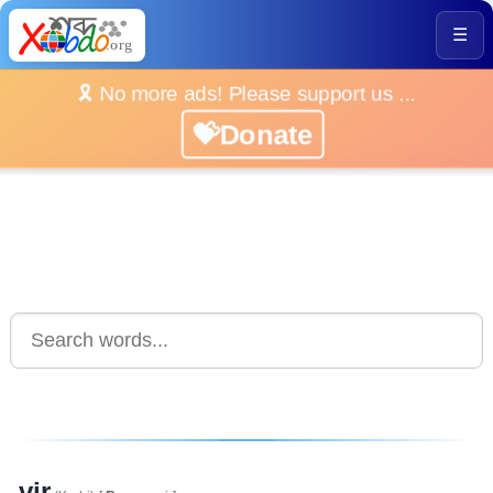
☰
🎗️ No more ads! Please support us ...
💝Donate
vir