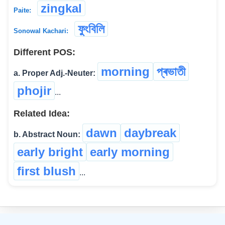
zingkal
Paite:
ফুংবিলি
Sonowal Kachari:
Different POS:
morning
প্ৰভাতী
a. Proper Adj.-Neuter:
phojir
...
Related Idea:
dawn
daybreak
b. Abstract Noun:
early bright
early morning
first blush
...
©
2026
xobdo.org - a dictionary by you, for you, of you !!