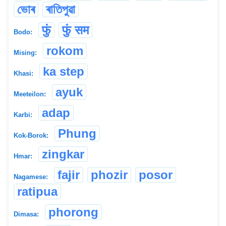
ভোৰ
ৰাতিপুৱা
फुं
फुं सम
Bodo:
rokom
Mising:
ka step
Khasi:
ayuk
Meeteilon:
adap
Karbi:
Phung
Kok-Borok:
zingkar
Hmar:
fajir
phozir
posor
Nagamese:
ratipua
phorong
Dimasa: