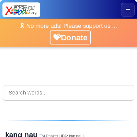
☰
🎗️ No more ads! Please support us ...
💝Donate
kang nau
(TAI-Phake)
[
IPA:
kaŋ nau]