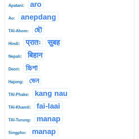
aro
Apatani:
anepdang
Ao:
ছৌ
TAI-Ahom:
प्रातः
सुबह
Hindi:
बिहान
Nepali:
চ্চিগা
Deori:
ভেন
Hajong:
kang nau
TAI-Phake:
fai-laai
TAI-Khamti:
manap
TAI-Turung:
manap
Singpho: