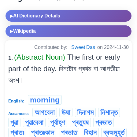
AI Dictionary Details
▶
Wikipedia
▶
Contributed by:
Sweet Das
on 2024-11-30
(Abstract Noun)
The first or early
1.
part of the day. দিনটোৰ প্ৰথম বা আগতীয়া
অংশ।
morning
English:
আগবেলা
ঊষা
দিনাগম
নিশান্ত
Assamese:
পুৱা
পুৱাবেলা
পূৰ্বাহ্ণ
প্ৰত্যুষ
প্ৰভাত
প্ৰাতঃ
প্ৰাতঃকাল
পৰভাত
বিহান
ব্ৰহ্মমুহূৰ্ত