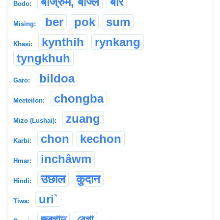
बाज्रुम, बाज्ल
बार
Bodo:
ber
pok
sum
Mising:
kynthih
rynkang
Khasi:
tyngkhuh
bildoa
Garo:
chongba
Meeteilon:
zuang
Mizo (Lushai):
chon
kechon
Karbi:
inchâwm
Hmar:
उछाल
कुदान
Hindi:
uri`
Tiwa:
জুৰগাদু
বেগা