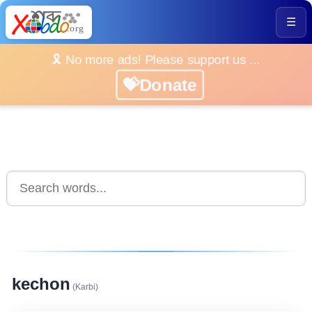
☰
🎗️ No more ads! Please support us ...
💝Donate
kechon
(Karbi)