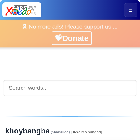
☰
🎗️ No more ads! Please support us ...
💝Donate
khoybangba
(Meeteilon)
[
IPA:
kʰojbanɡbɑ]