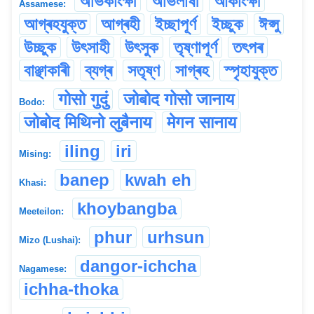
অভিকাংক্ষী
অভিলাষী
আকাংক্ষী
Assamese:
আগ্ৰহযুক্ত
আগ্ৰহী
ইচ্ছাপূৰ্ণ
ইচ্ছুক
ঈপ্সু
উচ্ছুক
উৎসাহী
উৎসুক
তৃষ্ণাপূৰ্ণ
তৎপৰ
বাঞ্ছাকাৰী
ব্যগ্ৰ
সতৃষ্ণ
সাগ্ৰহ
স্পৃহাযুক্ত
गोसो गुदुं
जोबोद गोसो जानाय
Bodo:
जोबोद मिथिनो लुबैनाय
मेगन सानाय
iling
iri
Mising:
banep
kwah eh
Khasi:
khoybangba
Meeteilon:
phur
urhsun
Mizo (Lushai):
dangor-ichcha
Nagamese:
ichha-thoka