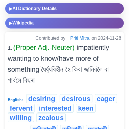
AI Dictionary Details
▶
Wikipedia
▶
Contributed by:
Priti Mitra
on 2024-11-28
(Proper Adj.-Neuter)
impatiently
1.
wanting to know/have more of
something ধৈৰ্য্যবিহীন হৈ কিবা জানিবলৈ বা
পাবলৈ বিছৰা
desiring
desirous
eager
English:
fervent
interested
keen
willing
zealous