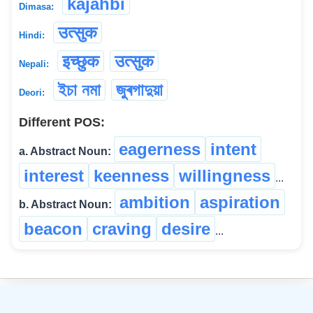
kajahbi
Dimasa:
उत्सुक
Hindi:
इच्छुक
उत्सुक
Nepali:
ইচা নমা
জুৰগাদুয়া
Deori:
Different POS:
eagerness
intent
a. Abstract Noun:
interest
keenness
willingness
...
ambition
aspiration
b. Abstract Noun:
beacon
craving
desire
...
©
2026
xobdo.org - a dictionary by you, for you, of you !!