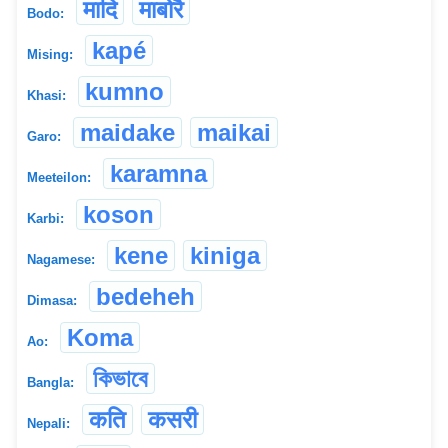
मादि
माबोरै
Bodo:
kapé
Mising:
kumno
Khasi:
maidake
maikai
Garo:
karamna
Meeteilon:
koson
Karbi:
kene
kiniga
Nagamese:
bedeheh
Dimasa:
Koma
Ao:
কিভাবে
Bangla:
कति
कसरी
Nepali: