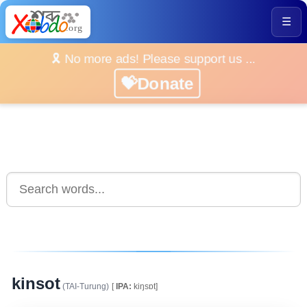
☰
🎗️ No more ads! Please support us ...
💝Donate
kinsot
(TAI-Turung)
[
IPA:
kiŋsɒt]