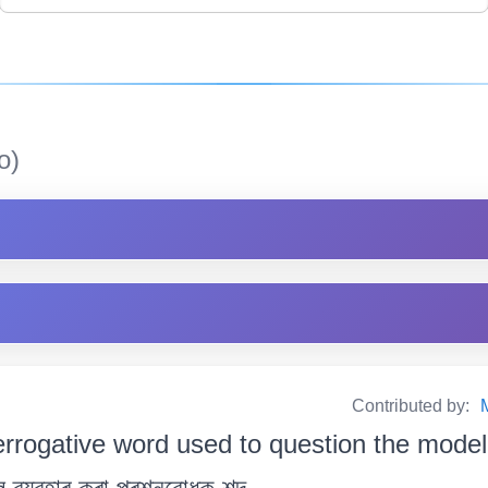
o)
Contributed by:
errogative word used to question the modeli
লৈ ব্যৱহাৰ কৰা প্ৰশ্নবোধক শব্দ