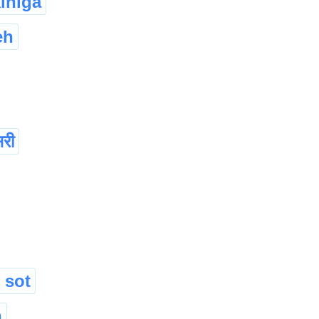
iniga
eh
री
 sot
h