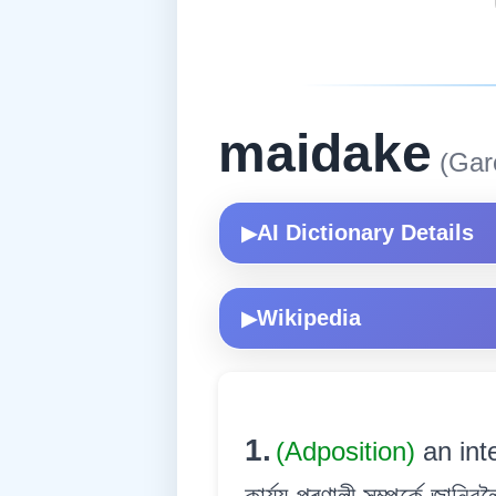
maidake
(Gar
AI Dictionary Details
▶
Wikipedia
▶
1.
(Adposition)
an int
কাৰ্য্য-প্ৰণালী সম্পৰ্কে জানিব