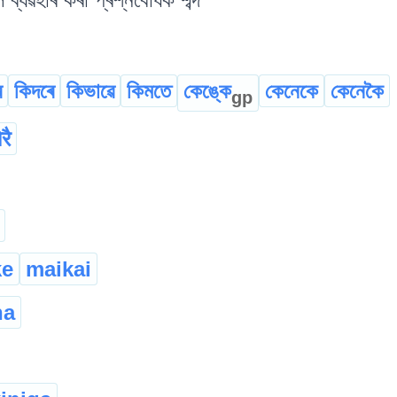
ে
কিদৰে
কিভাৱে
কিমতে
কেঙ্কে
কেনেকে
কেনেকৈ
gp
रै
ke
maikai
na