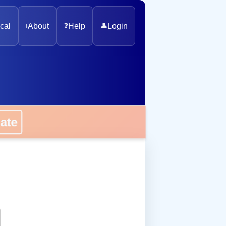
cal
ℹ️
About
❓
Help
👤
Login
onate