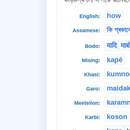
how
English:
কি প্ৰকাৰ
Assamese:
मादि
माबो
Bodo:
kapé
Mising:
kumno
Khasi:
maida
Garo:
karam
Meeteilon:
koson
Karbi: