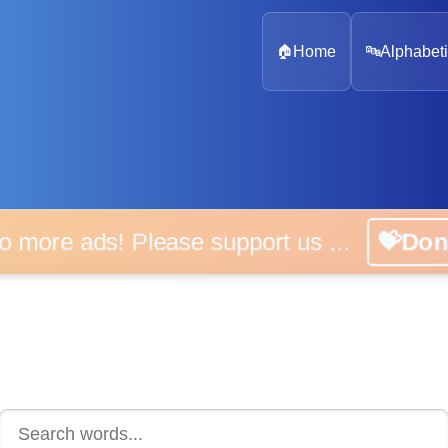
🏠
Home
🔤
Alphabeti
 more ads! Please support us ...
💝D