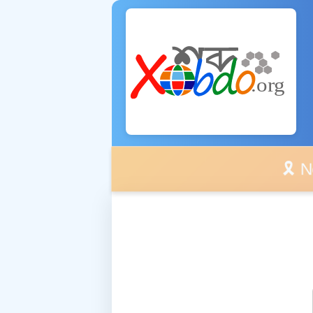
🎗️ No