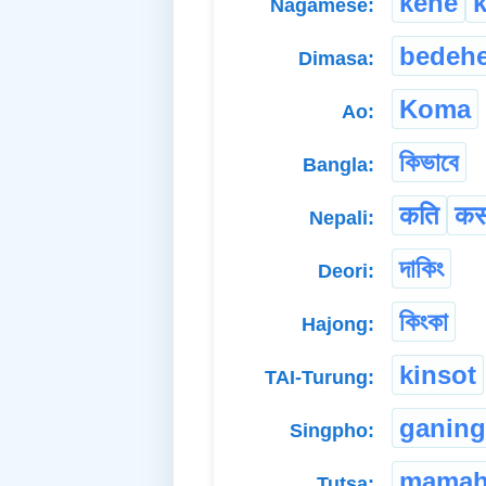
kene
k
Nagamese:
bedeh
Dimasa:
Koma
Ao:
কিভাবে
Bangla:
कति
कस
Nepali:
দাকিং
Deori:
কিংকা
Hajong:
kinsot
TAI-Turung:
ganing
Singpho:
mama
Tutsa: