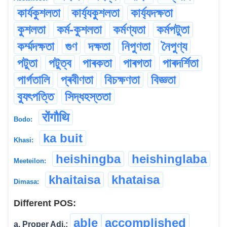
কাৰ্যকুশলতা
কাৰ্য্যকুশলতা
কাৰ্য্যদক্ষতা
কুশলতা
কৰ্ম-কুশলতা
কৰ্মণ্যতা
কৰ্মপটুতা
কৰ্ম্মদক্ষতা
গুণ
দক্ষতা
নিপুণতা
নৈপুণ্য
পটুতা
পটুত্ব
পাৰকতা
পাৰগতা
পাৰদৰ্শিতা
পাৰ্গতালি
প্ৰবীণতা
বিচক্ষণতা
বিজ্ঞতা
ব্যুৎপত্তি
সিদ্ধহস্ততা
रोंगौथि
Bodo:
ka buit
Khasi:
heishingba
heishinglaba
Meeteilon:
khaitaisa
khataisa
Dimasa:
Different POS:
able
accomplished
a. Proper Adj.: