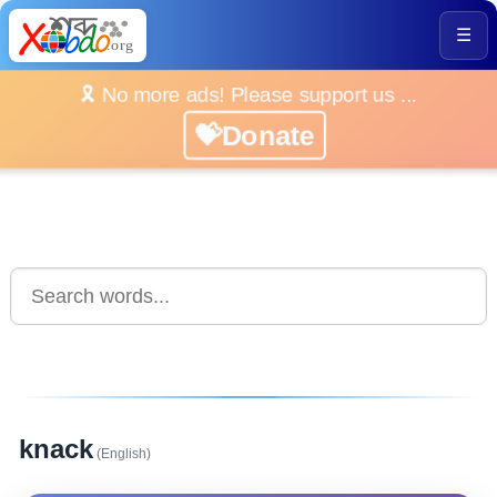
☰
🎗️ No more ads! Please support us ...
💝Donate
knack
(English)