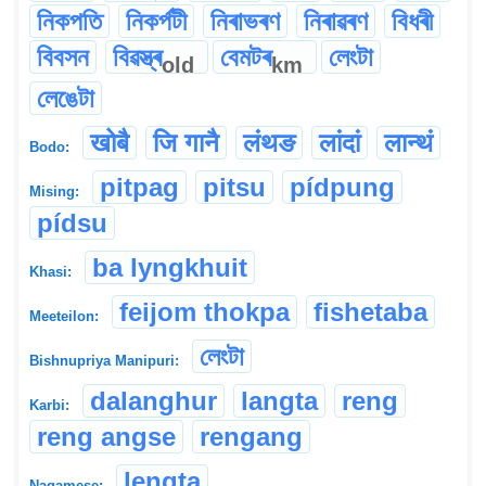
নিকপতি
নিকৰ্পটী
নিৰাভৰণ
নিৰাৱৰণ
বিধৰী
বিবসন
বিৱস্ত্ৰ
বেমটৰ
লেংটা
old
km
লেঙেটা
खोबै
जि गानै
लंथङ
लांदां
लान्थं
Bodo:
pitpag
pitsu
pídpung
Mising:
pídsu
ba lyngkhuit
Khasi:
feijom thokpa
fishetaba
Meeteilon:
লেংটা
Bishnupriya Manipuri:
dalanghur
langta
reng
Karbi:
reng angse
rengang
lengta
Nagamese: