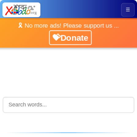
☰
🎗️ No more ads! Please support us ...
💝Donate