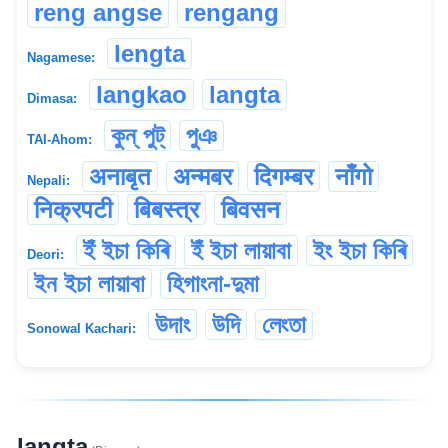
reng angse
rengang
lengta
Nagamese:
langkao
langta
Dimasa:
কুন্ পুট্
পুঞ
TAI-Ahom:
अनाबृत
अन्मबर
दिगम्बर
नाँगो
Nepali:
निक्रपटी
बिबस्त्र
बिवसन
ইঁ ইচা কিৰি
ইঁ ইচা লায়াবা
ইং ইচা কিৰি
Deori:
ইন ইচা লায়াবা
হিগাংনা-দুমা
উদাং
উদি
লেংতা
Sonowal Kachari:
langta