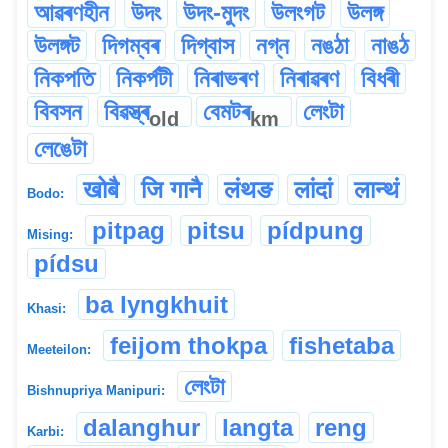
আৱৰণহীন
উদং
উদং-মুদং
উলংগট
উলঙ্গ
উলঙ্গট
দিগম্বৰ
দিগ্বাস
নগ্ন
নঙঠা
নাঙঠ
নিকপতি
নিকৰ্পটী
নিৰাভৰণ
নিৰাৱৰণ
বিধৰী
বিবসন
বিৱস্ত্ৰ
বেমটৰ
লেংটা
old
km
লেঙেটা
खोबै
जि गानै
लंथङ
लांदां
लान्थं
Bodo:
pitpag
pitsu
pídpung
Mising:
pídsu
ba lyngkhuit
Khasi:
feijom thokpa
fishetaba
Meeteilon:
লেংটা
Bishnupriya Manipuri:
dalanghur
langta
reng
Karbi: