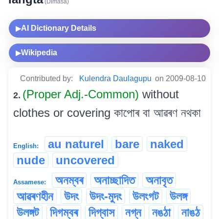
(Dimasa)
AI Dictionary Details
▶
Wikipedia
▶
Contributed by:
Kulendra Daulagupu
on 2009-08-10
(Proper Adj.-Common)
without
2.
clothes or covering কাপোৰ বা আৱৰণ নথকা
au naturel
bare
naked
English:
nude
uncovered
অনম্বৰ
অনাচ্ছাদিত
অনাবৃত
Assamese:
আৱৰণহীন
উদং
উদং-মুদং
উলংগট
উলঙ্গ
উলঙ্গট
দিগম্বৰ
দিগ্বাস
নগ্ন
নঙঠা
নাঙঠ