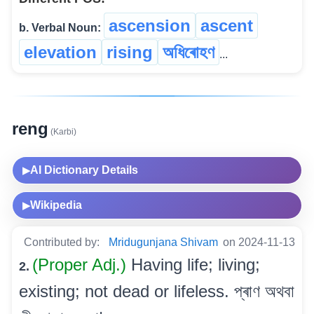
ascension
ascent
b. Verbal Noun:
elevation
rising
অধিৰোহণ
...
reng
(Karbi)
AI Dictionary Details
▶
Wikipedia
▶
Contributed by:
Mridugunjana Shivam
on 2024-11-13
(Proper Adj.)
Having life; living;
2.
existing; not dead or lifeless. প্ৰাণ অথবা