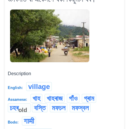
Description
village
English:
খাহ
খাহৰাজ
গাঁও
গ্ৰাম
Assamese:
চহৰ
বস্তি
মফচল
মফস্বল
old
गामी
Bodo: