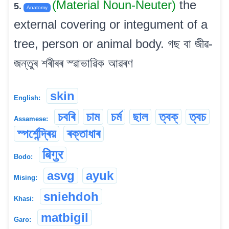
(Material Noun-Neuter)
the
5.
Anatomy
external covering or integument of a
tree, person or animal body. গছ বা জীৱ-
জন্তুৰ শৰীৰৰ স্ৱাভাৱিক আৱৰণ
skin
English:
চবৰি
চাম
চৰ্ম
ছাল
ত্বক্
ত্বচ
Assamese:
স্পৰ্শেন্দ্ৰিয়
ৰক্তাধাৰ
बिगुर
Bodo:
asvg
ayuk
Mising:
sniehdoh
Khasi:
matbigil
Garo: