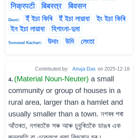
निक्रपटी
बिबस्त्र
बिवसन
ইঁ ইচা কিৰি
ইঁ ইচা লায়াবা
ইং ইচা কিৰি
Deori:
ইন ইচা লায়াবা
হিগাংনা-দুমা
উদাং
উদি
লেংতা
Sonowal Kachari:
Contributed by:
Anuja Das
on 2025-12-18
(Material Noun-Neuter)
a small
4.
community or group of houses in a
rural area, larger than a hamlet and
usually smaller than a town. নগৰৰ পৰা
আঁতৰত, নগৰতকৈ সৰু আৰু চুবুৰিতকৈ ডাঙৰ এক
জনবসতি বা একেলগে থকা কিছুমান ঘৰ।