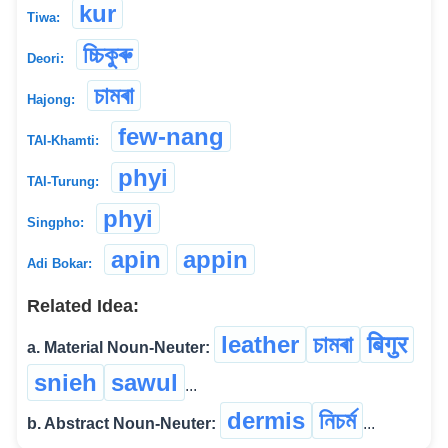
kur
Tiwa:
চ্চিকুৰু
Deori:
চামৰা
Hajong:
few-nang
TAI-Khamti:
phyi
TAI-Turung:
phyi
Singpho:
apin
appin
Adi Bokar:
Related Idea:
leather
চামৰা
बिगुर
a. Material Noun-Neuter:
snieh
sawul
...
dermis
নিচৰ্ম
b. Abstract Noun-Neuter:
...