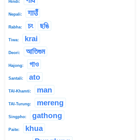
गाँव
Hindi:
गाउँ
Nepali:
চং
ছঙি
Rabha:
krai
Tiwa:
আতিগুম
Deori:
গাও
Hajong:
ato
Santali:
man
TAI-Khamti:
mereng
TAI-Turung:
gathong
Singpho:
khua
Paite: