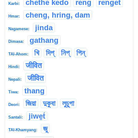
chethe kedo
reng
renget
Karbi:
cheng, hring, dam
Hmar:
jinda
Nagamese:
gathang
Dimasa:
খি
দিপ্
নিপ্
পিন্
TAI-Ahom:
जीवित
Hindi:
जीवित
Nepali:
thang
Tiwa:
জিয়া
দুকুবা
লুচুগা
Deori:
jiwe̱t́
Santali:
জু
TAI-Khamyang: