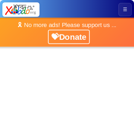
☰
🎗️ No more ads! Please support us ...
💝Donate