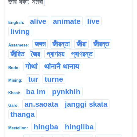
জীৱ থকা; নমৰা|
alive
animate
live
English:
living
জঙ্গম
জীয়ন্তা
জীয়া
জীৱন্ত
Assamese:
জীৱিত
জৈৱ
প্ৰাণময়
প্ৰাণৱন্ত
गोथां
थांनानै थानाय
Bodo:
tur
turne
Mising:
ba im
pynkhih
Khasi:
an.saoata
janggi skata
Garo:
thanga
hingba
hingliba
Meeteilon: