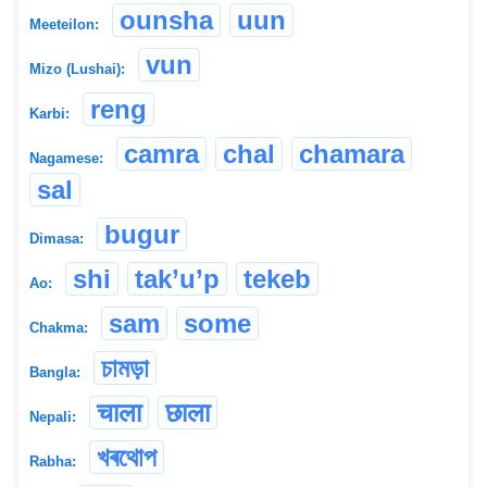
ounsha
uun
Meeteilon:
vun
Mizo (Lushai):
reng
Karbi:
camra
chal
chamara
Nagamese:
sal
bugur
Dimasa:
shi
tak’u’p
tekeb
Ao:
sam
some
Chakma:
চামড়া
Bangla:
चाला
छाला
Nepali:
খৰথোপ
Rabha: