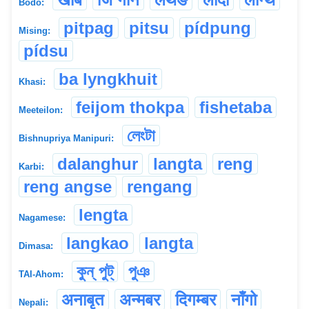
Bodo:
pitpag
pitsu
pídpung
Mising:
pídsu
ba lyngkhuit
Khasi:
feijom thokpa
fishetaba
Meeteilon:
লেংটা
Bishnupriya Manipuri:
dalanghur
langta
reng
Karbi:
reng angse
rengang
lengta
Nagamese:
langkao
langta
Dimasa:
কুন্ পুট্
পুঞ
TAI-Ahom:
अनाबृत
अन्मबर
दिगम्बर
नाँगो
Nepali: