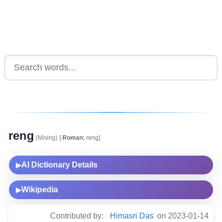
reng
(Mising)
[
Roman:
reng]
AI Dictionary Details
▶
Wikipedia
▶
Contributed by:
Himasri Das
on 2023-01-14