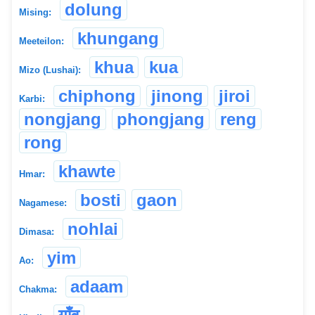
dolung
Mising:
khungang
Meeteilon:
khua
kua
Mizo (Lushai):
chiphong
jinong
jiroi
Karbi:
nongjang
phongjang
reng
rong
khawte
Hmar:
bosti
gaon
Nagamese:
nohlai
Dimasa:
yim
Ao:
adaam
Chakma: