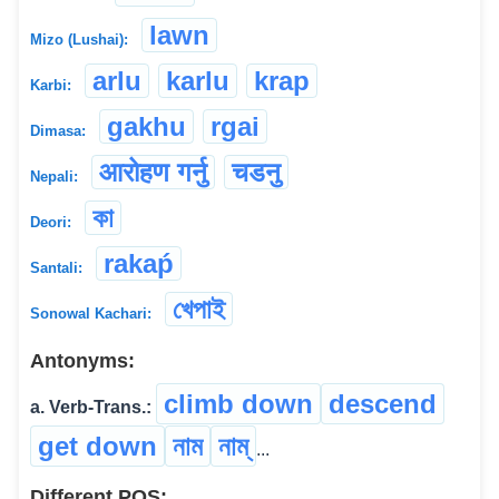
lawn
Mizo (Lushai):
arlu
karlu
krap
Karbi:
gakhu
rgai
Dimasa:
आरोहण गर्नु
चडनु
Nepali:
কা
Deori:
rakaṕ
Santali:
খেপাই
Sonowal Kachari:
Antonyms:
climb down
descend
a. Verb-Trans.:
get down
নাম
নাম্
...
Different POS: