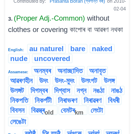
Contributed by:
Prasanta Borah (প্ৰশান্ত বৰা)
on 2010-
02-04
(Proper Adj.-Common)
without
3.
clothes or covering কাপোৰ বা আৱৰণ নথকা
au naturel
bare
naked
English:
nude
uncovered
অনম্বৰ
অনাচ্ছাদিত
অনাবৃত
Assamese:
আৱৰণহীন
উদং
উদং-মুদং
উলংগট
উলঙ্গ
উলঙ্গট
দিগম্বৰ
দিগ্বাস
নগ্ন
নঙঠা
নাঙঠ
নিকপতি
নিকৰ্পটী
নিৰাভৰণ
নিৰাৱৰণ
বিধৰী
বিবসন
বিৱস্ত্ৰ
বেমটৰ
লেংটা
old
km
লেঙেটা
खोबै
जि गानै
लंथङ
लांदां
लान्थं