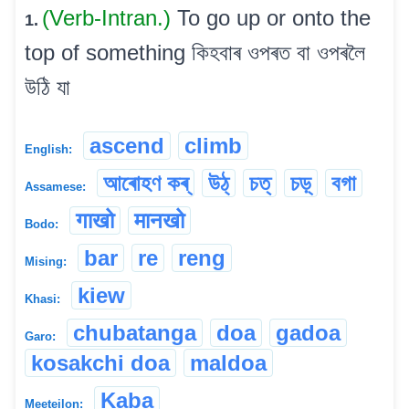
(Verb-Intran.)
To go up or onto the
1.
top of something কিহবাৰ ওপৰত বা ওপৰলৈ
উঠি যা
ascend
climb
English:
আৰোহণ কৰ্
উঠ্
চত্
চড়্
বগা
Assamese:
गाखो
मानखो
Bodo:
bar
re
reng
Mising:
kiew
Khasi:
chubatanga
doa
gadoa
Garo:
kosakchi doa
maldoa
Kaba
Meeteilon: