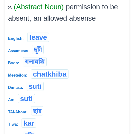
(Abstract Noun)
permission to be
2.
absent, an allowed absense
leave
English:
ছুটী
Assamese:
गनायथि
Bodo:
chatkhiba
Meeteilon:
suti
Dimasa:
suti
Ao:
ছাৱ
TAI-Ahom:
kar
Tiwa: