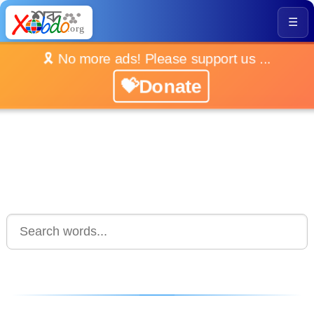
☰
🎗️ No more ads! Please support us ...
💝Donate