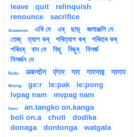
leave
quit
relinquish
renounce
sacrifice
এৰি দে
এৰ্
ছাড়্
জলাঞ্জলি দে
Assamese:
তেজ্
ত্যাগ কৰ্
পৰিত্যাগ কৰ্
পৰিহাৰ কৰ্
পৰিহৰ্
বাদ দে
বিছু
বিছুৰ্
বিসৰ্জ
বিসৰ্জন দে
अबन्दोन
एंगार
गार
गारनाइ
नागार
Bodo:
ge:r
le:pak
le:pong
Mising:
lvpag nam
mvpag nam
an.tangko on.kanga
Garo:
boli on.a
chuti
dodika
donaga
dontonga
watgala