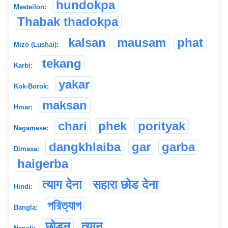
hundokpa
Meeteilon:
Thabak thadokpa
kalsan
mausam
phat
Mizo (Lushai):
tekang
Karbi:
yakar
Kok-Borok:
maksan
Hmar:
chari
phek
porityak
Nagamese:
dangkhlaiba
gar
garba
Dimasa:
haigerba
त्याग देना
सहारा छोड देना
Hindi:
পরিত্যাগ
Bangla:
छोड्नु
त्यग्नु