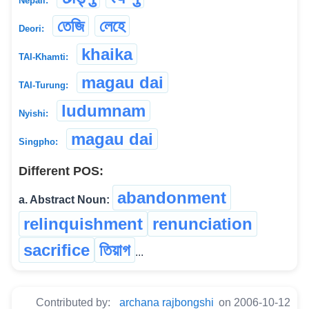
Nepali:
তেজি
লেহে
Deori:
khaika
TAI-Khamti:
magau dai
TAI-Turung:
ludumnam
Nyishi:
magau dai
Singpho:
Different POS:
abandonment
a. Abstract Noun:
relinquishment
renunciation
sacrifice
তিয়াগ
...
Contributed by:
archana rajbongshi
on 2006-10-12