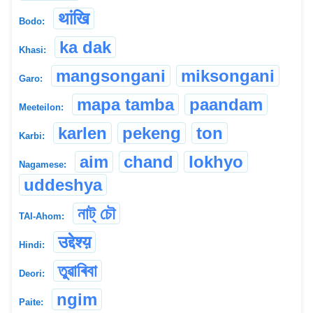
थांखि
Bodo:
ka dak
Khasi:
mangsongani
miksongani
Garo:
mapa tamba
paandam
Meeteilon:
karlen
pekeng
ton
Karbi:
aim
chand
lokhyo
Nagamese:
uddeshya
নাট্ চৌ
TAI-Ahom:
उद्देश्य़
Hindi:
তুৱাৰিবা
Deori:
ngim
Paite: