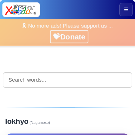
☰
🎗️ No more ads! Please support us ...
💝Donate
lokhyo
(Nagamese)