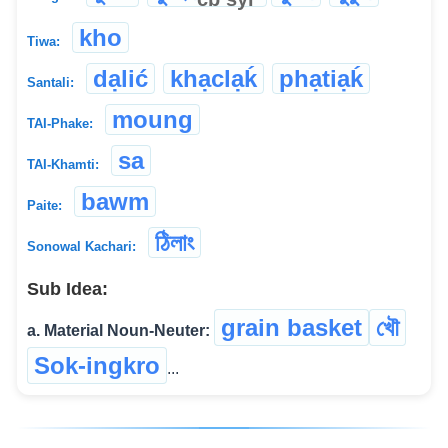
kho
Tiwa:
dạlić
khạclạḱ
phạtiạḱ
Santali:
moung
TAI-Phake:
sa
TAI-Khamti:
bawm
Paite:
ঠিলাং
Sonowal Kachari:
Sub Idea:
grain basket
খৌ
a. Material Noun-Neuter:
Sok-ingkro
...