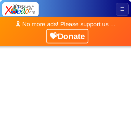
☰
🎗️ No more ads! Please support us ...
💝Donate