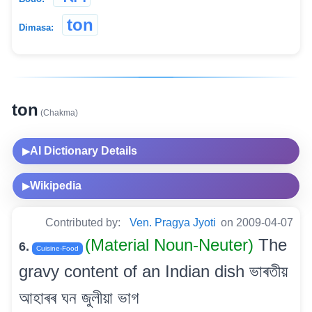
ton
Dimasa:
ton
(Chakma)
AI Dictionary Details
▶
Wikipedia
▶
Contributed by:
Ven. Pragya Jyoti
on 2009-04-07
(Material Noun-Neuter)
The
6.
Cuisine-Food
gravy content of an Indian dish ভাৰতীয়
আহাৰৰ ঘন জুলীয়া ভাগ