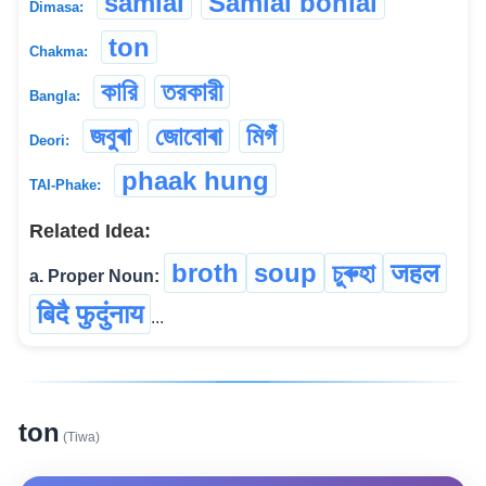
samlai
Samlai bonlai
Dimasa:
ton
Chakma:
কারি
তরকারী
Bangla:
জবুৰা
জোবোৰা
মিগঁ
Deori:
phaak hung
TAI-Phake:
Related Idea:
broth
soup
চুৰুহা
जहल
a. Proper Noun:
बिदै फुदुंनाय
...
ton
(Tiwa)