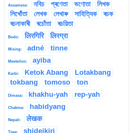
নবিচ
প্ৰণেতা
ভণোতা
লিখক
Assamese:
লিখোঁতা
লেখক
লেখাৰু
সাহিত্যিক
ৰচক
ৰচনাকাৰী
ৰচোঁতা
ৰচয়িতা
लिरगिरि
लिरग्रा
Bodo:
adné
tinne
Mising:
ayiba
Meeteilon:
Ketok Abang
Lotakbang
Karbi:
tokbang
tomoso
ton
khakhu-yah
rep-yah
Dimasa:
habidyang
Chakma:
लेखक
Nepali:
shideikiri
Tiwa: