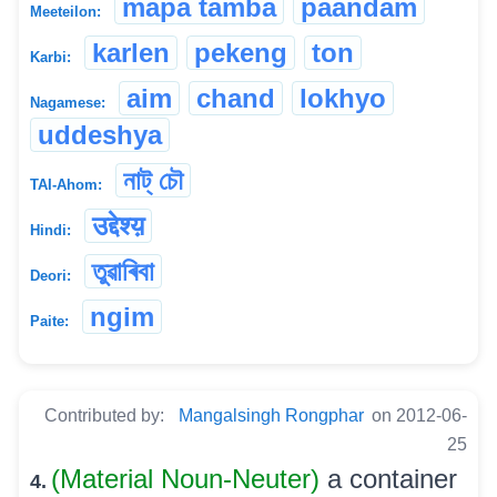
mapa tamba
paandam
Meeteilon:
karlen
pekeng
ton
Karbi:
aim
chand
lokhyo
Nagamese:
uddeshya
নাট্ চৌ
TAI-Ahom:
उद्देश्य़
Hindi:
তুৱাৰিবা
Deori:
ngim
Paite:
Contributed by:
Mangalsingh Rongphar
on 2012-06-
25
(Material Noun-Neuter)
a container
4.