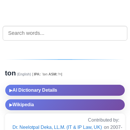
ton
(English)
[
IPA:
ˈtən
ASM:
টন]
AI Dictionary Details
▶
Wikipedia
▶
Contributed by:
Dr. Neelotpal Deka, LL.M. (IT & IP Law, UK)
on 2007-