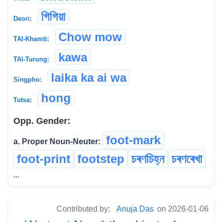
গিগিয়া
Deori:
Chow mow
TAI-Khamti:
kawa
TAI-Turung:
laika ka ai wa
Singpho:
hong
Tutsa:
Opp. Gender:
foot-mark
a. Proper Noun-Neuter:
foot-print
footstep
চৰণচিহ্ন
চৰণৰেখা
...
Contributed by:
Anuja Das
on 2026-01-06