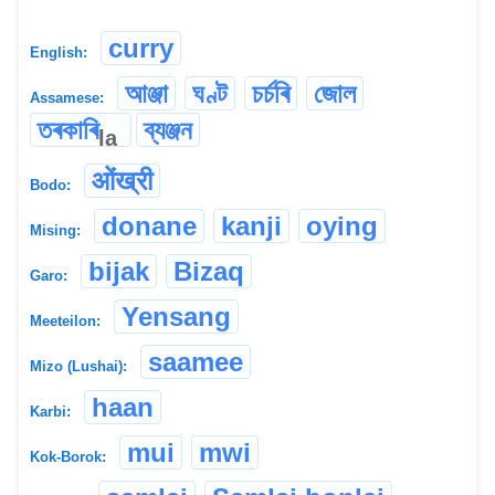
curry
English:
আঞ্জা
ঘণ্ট
চৰ্চৰি
জোল
Assamese:
তৰকাৰি
ব্যঞ্জন
la
ओंख्री
Bodo:
donane
kanji
oying
Mising:
bijak
Bizaq
Garo:
Yensang
Meeteilon:
saamee
Mizo (Lushai):
haan
Karbi:
mui
mwi
Kok-Borok: