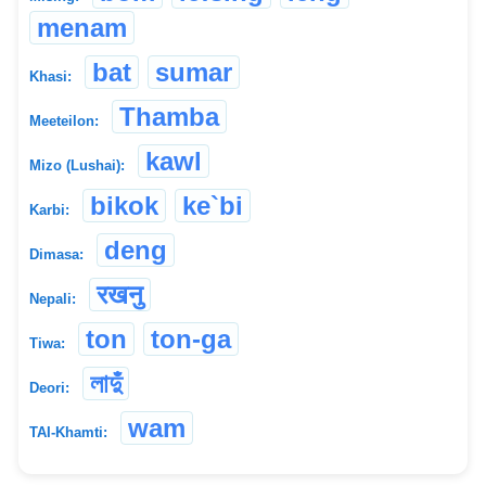
menam
bat
sumar
Khasi:
Thamba
Meeteilon:
kawl
Mizo (Lushai):
bikok
ke`bi
Karbi:
deng
Dimasa:
रखनु
Nepali:
ton
ton-ga
Tiwa:
লাদুঁ
Deori:
wam
TAI-Khamti: