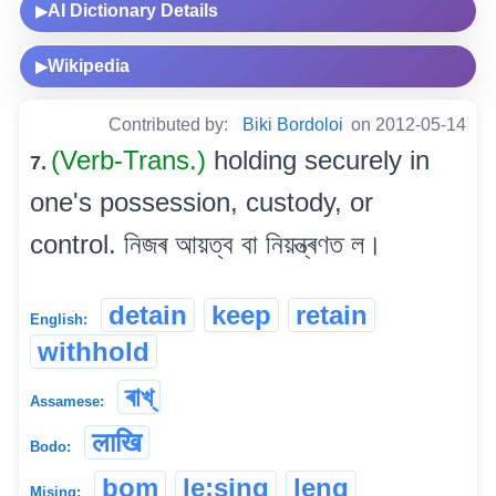
AI Dictionary Details
▶
Wikipedia
▶
Contributed by:
Biki Bordoloi
on 2012-05-14
(Verb-Trans.)
holding securely in
7.
one's possession, custody, or
control. নিজৰ আয়ত্ব বা নিয়ন্ত্ৰণত ল।
detain
keep
retain
English:
withhold
ৰাখ্
Assamese:
लाखि
Bodo:
bom
le:sing
leng
Mising: