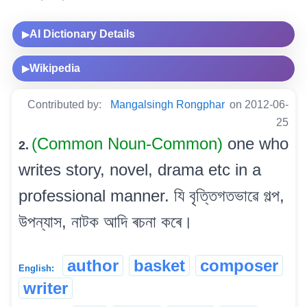
AI Dictionary Details
▶
Wikipedia
▶
Contributed by:
Mangalsingh Rongphar
on 2012-06-
25
(Common Noun-Common)
one who
2.
writes story, novel, drama etc in a
professional manner. যি বৃত্তিগতভাৱে গল্প,
উপন্যাস, নাটক আদি ৰচনা কৰে।
author
basket
composer
English:
writer