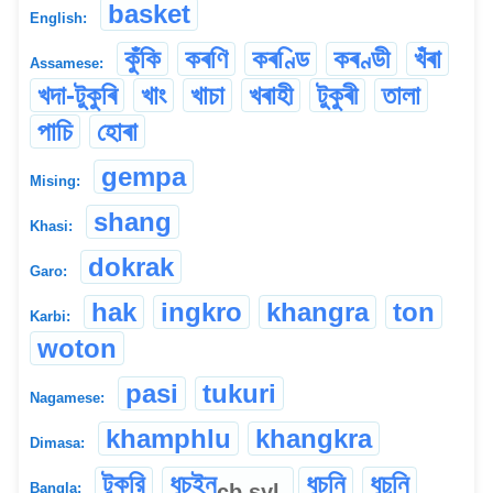
basket
English:
কুঁকি
কৰণি
কৰণ্ডি
কৰণ্ডী
খঁৰা
Assamese:
খদা-টুকুৰি
খাং
খাচা
খৰাহী
টুকুৰী
তালা
পাচি
হোৰা
gempa
Mising:
shang
Khasi:
dokrak
Garo:
hak
ingkro
khangra
ton
Karbi:
woton
pasi
tukuri
Nagamese:
khamphlu
khangkra
Dimasa:
টুকরি
ধুচইন
ধুচনি
ধুচুনি
cb
syl
Bangla: