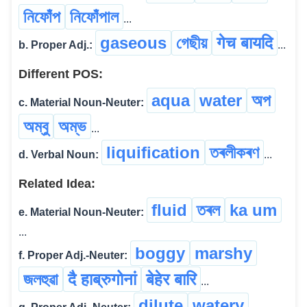
নিফোঁপ
নিফোঁপাল
...
gaseous
গেছীয়
गेच बायदि
b. Proper Adj.:
...
Different POS:
aqua
water
অপ
c. Material Noun-Neuter:
অম্বু
অম্ভ
...
liquification
তৰলীকৰণ
d. Verbal Noun:
...
Related Idea:
fluid
তৰল
ka um
e. Material Noun-Neuter:
...
boggy
marshy
f. Proper Adj.-Neuter:
জলহুৱা
दै हाब्रुगोनां
बेहेर बारि
...
dilute
watery