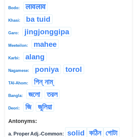
लावलाव
Bodo:
ba tuid
Khasi:
jingjonggipa
Garo:
mahee
Meeteilon:
alang
Karbi:
poniya
torol
Nagamese:
পিন্ নাম্
TAI-Ahom:
জলো
তরল
Bangla:
জি
জুলিয়া
Deori:
Antonyms:
solid
কঠিন
গোটা
a. Proper Adj.-Common: