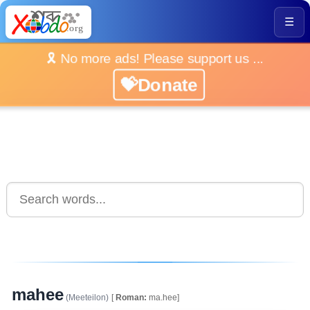
☰
🎗️ No more ads! Please support us ...
💝Donate
mahee
(Meeteilon)
[
Roman:
ma.hee]