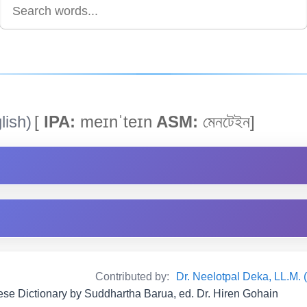
lish)
[
IPA:
meɪnˈteɪn
ASM:
মেনটেইন]
Contributed by:
Dr. Neelotpal Deka, LL.M. 
e Dictionary by Suddhartha Barua, ed. Dr. Hiren Gohain