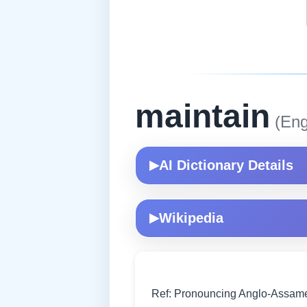
maintain
(Eng
AI Dictionary Details
▶
Wikipedia
▶
Ref: Pronouncing Anglo-Assames