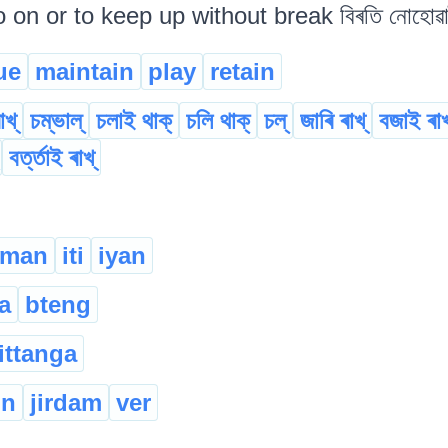
 on or to keep up without break বিৰতি নোহোৱাক
ue
maintain
play
retain
খ্
চম্ভাল্
চলাই থাক্
চলি থাক্
চল্
জাৰি ৰাখ্
বজাই ৰাখ
বৰ্ত্তাই ৰাখ্
iman
iti
iyan
a
bteng
ittanga
un
jirdam
ver