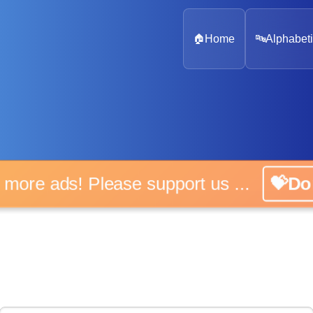
🏠
Home
🔤
Alphabeti
 more ads! Please support us ...
💝D