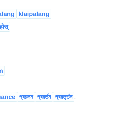
alang
klaipalang
ुहोस्
m
uance
প্ৰচলন
প্ৰৱৰ্তন
প্ৰৱৰ্ত্তন
...