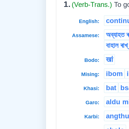
1.
(Verb-Trans.)
To go
contin
English:
অব্যাহত ৰা
Assamese:
বাহাল ৰাখ্
खां
Bodo:
ibom
Mising:
bat
bs
Khasi:
aldu m
Garo:
angth
Karbi: