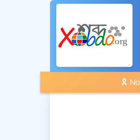
🎗️ No