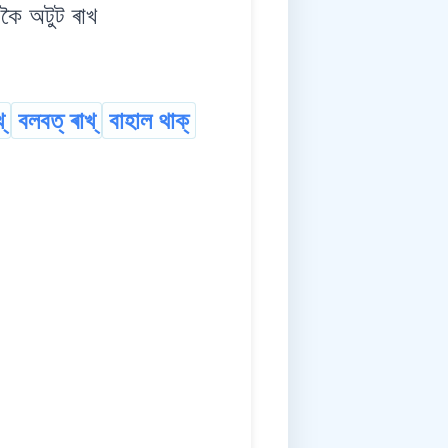
ৈ অটুট ৰাখ
্
বলবত্ ৰাখ্
বাহাল থাক্