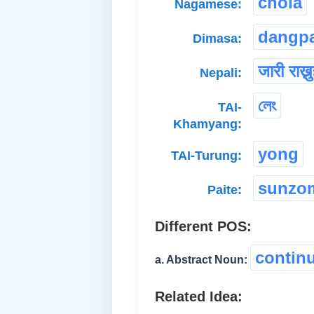
chola
Nagamese:
dangp
Dimasa:
जारी राख्न
Nepali:
লেং
TAI-
Khamyang:
yong
TAI-Turung:
sunzo
Paite:
Different POS:
contin
a. Abstract Noun:
Related Idea: