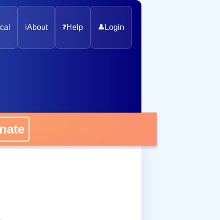
cal
ℹ️
About
❓
Help
👤
Login
onate