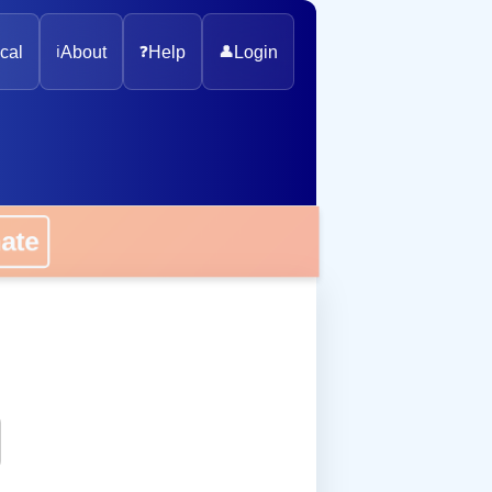
cal
ℹ️
About
❓
Help
👤
Login
onate