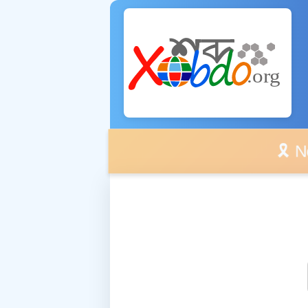
🎗️ No