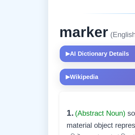
marker
(English
AI Dictionary Details
▶
Wikipedia
▶
1.
(Abstract Noun)
so
material object repres