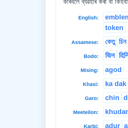
কৰিবলৈ ব্যৱহাৰ কৰা বা কিহব
emble
English:
token
কেতু
চিন
Assamese:
चिन
दिन
Bodo:
agod
Mising:
ka dak
Khasi:
chin
d
Garo:
khuda
Meeteilon:
adur
a
Karbi: