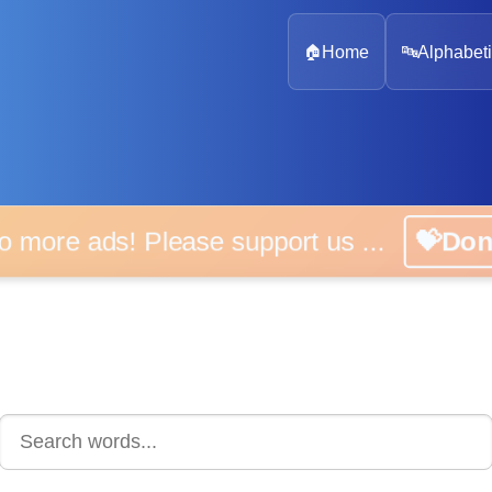
🏠
Home
🔤
Alphabeti
 more ads! Please support us ...
💝D