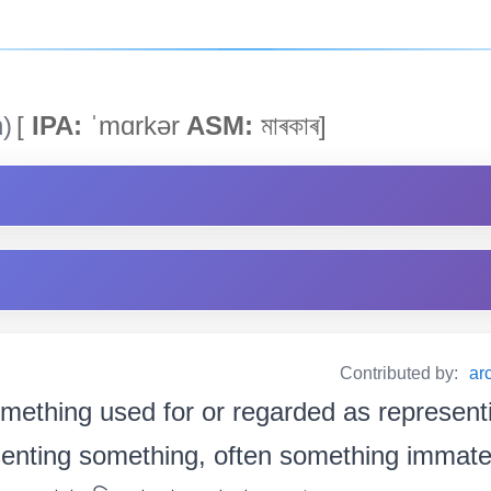
)
[
IPA:
ˈmɑrkər
ASM:
মাৰকাৰ]
Contributed by:
ar
mething used for or regarded as represent
enting something, often something immaterial