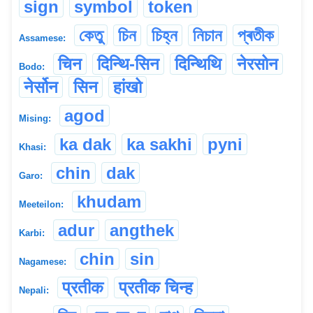
sign
symbol
token
কেতু
চিন
চিহ্ন
নিচান
প্ৰতীক
Assamese:
चिन
दिन्थि-सिन
दिन्थिथि
नेरसोन
Bodo:
नेर्सोन
सिन
हांखो
agod
Mising:
ka dak
ka sakhi
pyni
Khasi:
chin
dak
Garo:
khudam
Meeteilon:
adur
angthek
Karbi:
chin
sin
Nagamese:
प्रतीक
प्रतीक चिन्ह
Nepali: