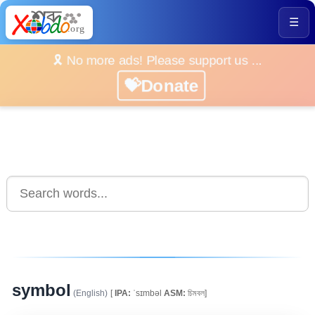
☰
🎗️ No more ads! Please support us ...
💝Donate
symbol
(English)
[
IPA:
ˈsɪmbəl
ASM:
চিমবল]