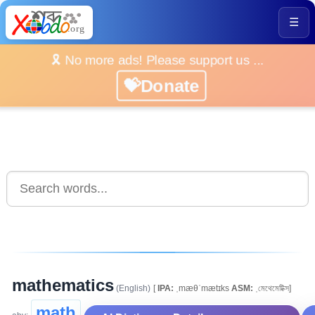
☰
🎗️ No more ads! Please support us ...
💝Donate
mathematics
(English)
[
IPA:
ˌmæθˈmætɪks
ASM:
ˌমেথেমেটিক্স]
math