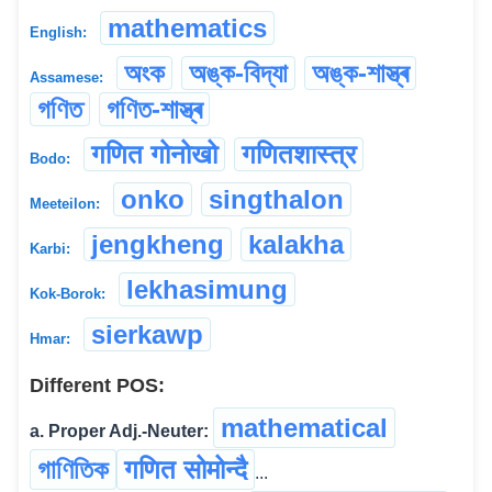
mathematics
English:
অংক
অঙ্ক-বিদ্যা
অঙ্ক-শাস্ত্ৰ
Assamese:
গণিত
গণিত-শাস্ত্ৰ
गणित गोनोखो
गणितशास्त्र
Bodo:
onko
singthalon
Meeteilon:
jengkheng
kalakha
Karbi:
lekhasimung
Kok-Borok:
sierkawp
Hmar:
Different POS:
mathematical
a. Proper Adj.-Neuter:
গাণিতিক
गणित सोमोन्दै
...