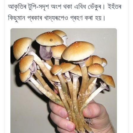
আকৃতিৰ টুপি-সদৃশ অংশ থকা এবিধ ভেঁকুৰ। ইহঁতৰ
কিছুমান প্ৰকাৰ খাদ্যৰূপেও গ্ৰহণ কৰা হয়।