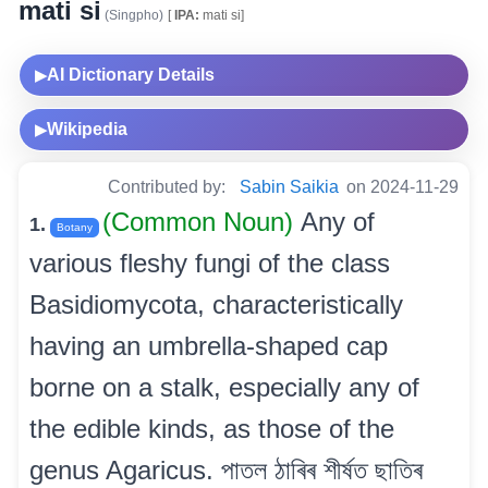
mati si
(Singpho)
[
IPA:
mati si]
AI Dictionary Details
▶
Wikipedia
▶
Contributed by:
Sabin Saikia
on 2024-11-29
(Common Noun)
Any of
1.
Botany
various fleshy fungi of the class
Basidiomycota, characteristically
having an umbrella-shaped cap
borne on a stalk, especially any of
the edible kinds, as those of the
genus Agaricus. পাতল ঠাৰিৰ শীৰ্ষত ছাতিৰ