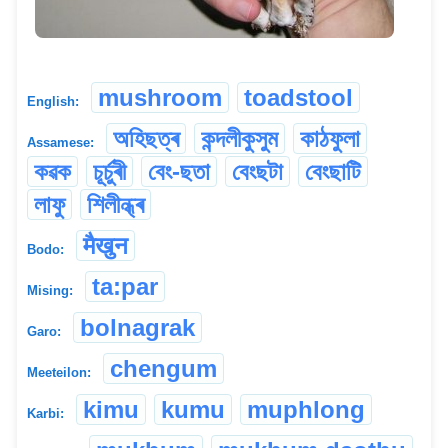
mushroom
toadstool
English:
অহিছত্ৰ
কন্দলীকুসুম
কাঠফুলা
Assamese:
কৱক
চূৰ্চুৰী
বেং-ছতা
বেংছটা
বেংছাটি
লাফু
শিলীন্ধ্ৰ
मैखुन
Bodo:
ta:par
Mising:
bolnagrak
Garo:
chengum
Meeteilon:
kimu
kumu
muphlong
Karbi: