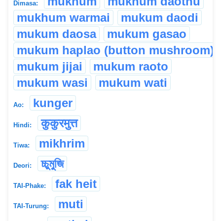
mukhum
mukhum daothu
Dimasa:
mukhum warmai
mukum daodi
mukum daosa
mukum gasao
mukum haplao (button mushroom)
mukum jijai
mukum raoto
mukum wasi
mukum wati
kunger
Ao:
कुकुरमुत्त
Hindi:
mikhrim
Tiwa:
চ্চুমুজি
Deori:
fak heit
TAI-Phake:
muti
TAI-Turung: