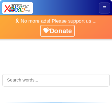
☰
🎗️ No more ads! Please support us ...
💝Donate