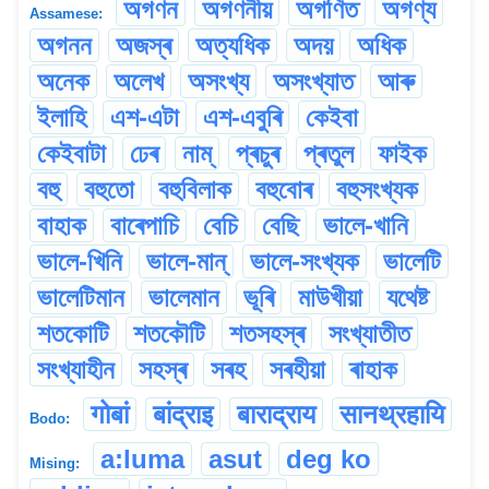
অগণন
অগণনীয়
অগণিত
অগণ্য
Assamese:
অগনন
অজস্ৰ
অত্যধিক
অদয়
অধিক
অনেক
অলেখ
অসংখ্য
অসংখ্যাত
আৰু
ইলাহি
এশ-এটা
এশ-এবুৰি
কেইবা
কেইবাটা
ঢেৰ
নাম্
প্ৰচুৰ
প্ৰতুল
ফাইক
বহু
বহুতো
বহুবিলাক
বহুবোৰ
বহুসংখ্যক
বাহাক
বাৰেপাচি
বেচি
বেছি
ভালে-খানি
ভালে-খিনি
ভালে-মান্
ভালে-সংখ্যক
ভালেটি
ভালেটিমান
ভালেমান
ভূৰি
মাউখীয়া
যথেষ্ট
শতকোটি
শতকৌটি
শতসহস্ৰ
সংখ্যাতীত
সংখ্যাহীন
সহস্ৰ
সৰহ
সৰহীয়া
ৰাহাক
गोबां
बांद्राइ
बाराद्राय
सानथ्रहायि
Bodo:
a:luma
asut
deg ko
Mising: