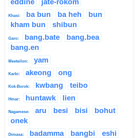
eddine
jate-rokom
ba bun
ba heh
bun
Khasi:
kham bun
shibun
bang.bate
bang.bea
Garo:
bang.en
yam
Meeteilon:
akeong
ong
Karbi:
kwbang
teibo
Kok-Borok:
huntawk
lien
Hmar:
aru
besi
bisi
bohut
Nagamese:
onek
badamma
bangbi
eshi
Dimasa: