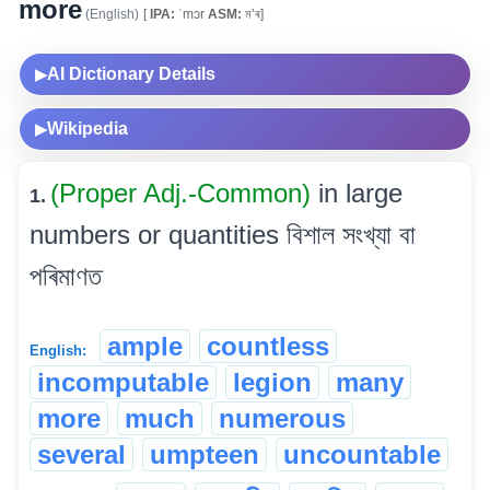
more
(English)
[
IPA:
ˈmɔr
ASM:
ম’ৰ]
AI Dictionary Details
▶
Wikipedia
▶
(Proper Adj.-Common)
in large
1.
numbers or quantities বিশাল সংখ্যা বা
পৰিমাণত
ample
countless
English:
incomputable
legion
many
more
much
numerous
several
umpteen
uncountable