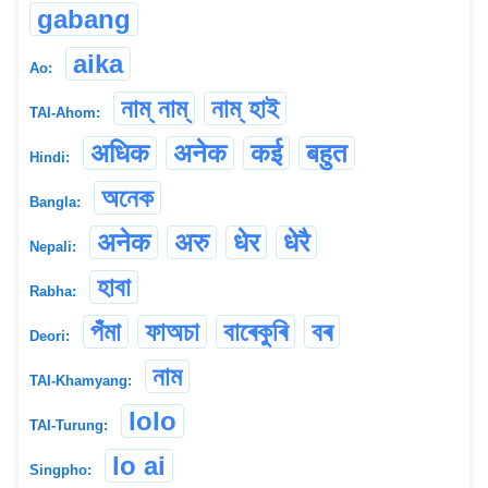
gabang
aika
Ao:
নাম্ নাম্
নাম্ হাই
TAI-Ahom:
अधिक
अनेक
कई
बहुत
Hindi:
অনেক
Bangla:
अनेक
अरु
धेर
धेरै
Nepali:
হাবা
Rabha:
পঁমা
ফাঅচা
বাৰেকুৰি
বৰ
Deori:
নাম
TAI-Khamyang:
lolo
TAI-Turung:
lo ai
Singpho: