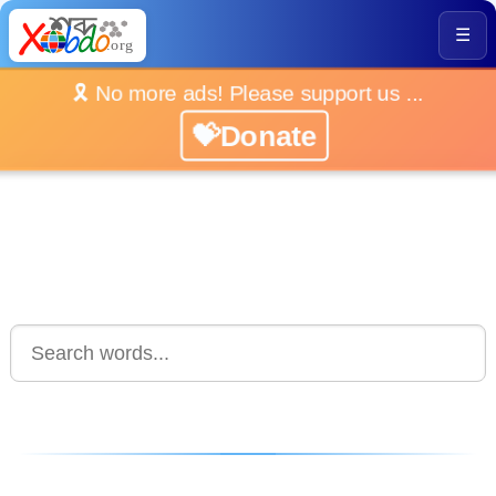
☰
🎗️ No more ads! Please support us ...
💝Donate