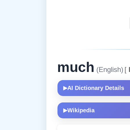
much
(English)
[
AI Dictionary Details
▶
Wikipedia
▶