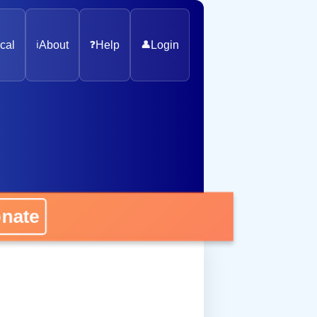
cal
ℹ️
About
❓
Help
👤
Login
nate