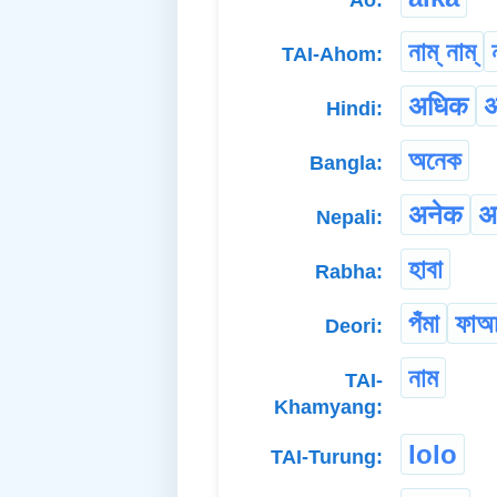
নাম্ নাম্
TAI-Ahom:
अधिक
Hindi:
অনেক
Bangla:
अनेक
अ
Nepali:
হাবা
Rabha:
পঁমা
ফাঅ
Deori:
নাম
TAI-
Khamyang:
lolo
TAI-Turung: