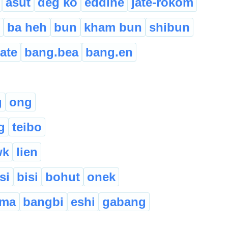
asut
deg ko
eddine
jate-rokom
ba heh
bun
kham bun
shibun
ate
bang.bea
bang.en
g
ong
g
teibo
wk
lien
si
bisi
bohut
onek
ma
bangbi
eshi
gabang