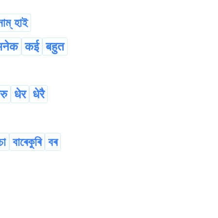
নাম্ হাই
अनेक
कई
बहुत
रु
धेर
धेरै
চা
বাৰেকুৰি
বৰ