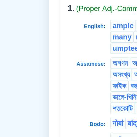
1.
(Proper Adj.-Com
ample
English:
many
umpte
অগণন
অ
Assamese:
অসংখ্য
অ
ফাইক
বহু
ভালে-খিনি
শতকোটি
गोबां
बांद
Bodo: