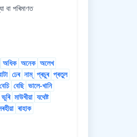
া বা পৰিমাণত
অধিক
অনেক
অলেখ
াটা
ঢেৰ
নাম্
প্ৰচুৰ
প্ৰতুল
বেচি
বেছি
ভালে-খানি
ভূৰি
মাউখীয়া
যথেষ্ট
সৰহীয়া
ৰাহাক