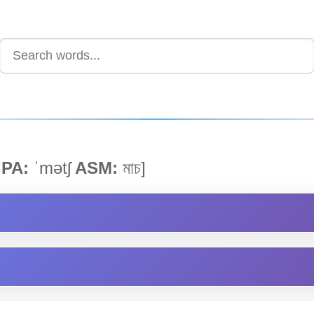
IPA:
ˈmətʃ
ASM:
মাচ]