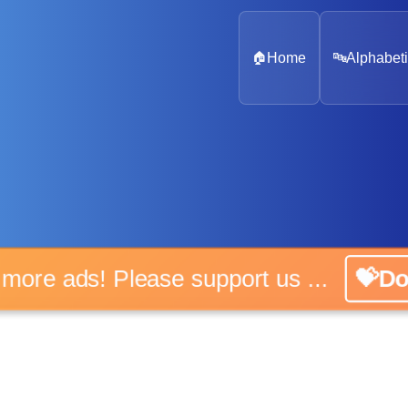
🏠
Home
🔤
Alphabeti
o more ads! Please support us ...
💝Do