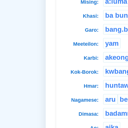
a:luma
Mising:
ba bun
Khasi:
bang.b
Garo:
yam
Meeteilon:
akeon
Karbi:
kwban
Kok-Borok:
hunta
Hmar:
aru
be
Nagamese:
badam
Dimasa:
aika
Ao: