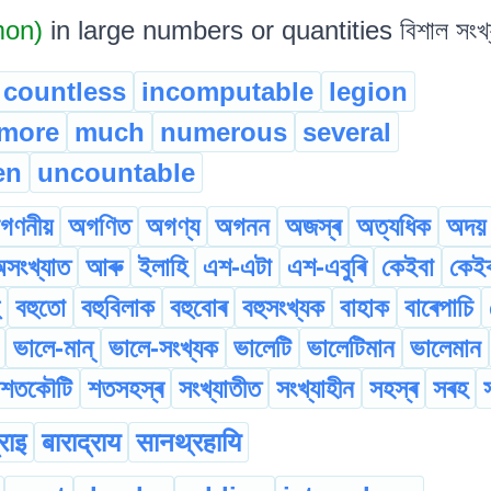
mon)
in large numbers or quantities বিশাল সংখ্য
countless
incomputable
legion
more
much
numerous
several
en
uncountable
গণনীয়
অগণিত
অগণ্য
অগনন
অজস্ৰ
অত্যধিক
অদয়
সংখ্যাত
আৰু
ইলাহি
এশ-এটা
এশ-এবুৰি
কেইবা
কেইব
বহুতো
বহুবিলাক
বহুবোৰ
বহুসংখ্যক
বাহাক
বাৰেপাচি
ভালে-মান্
ভালে-সংখ্যক
ভালেটি
ভালেটিমান
ভালেমান
শতকৌটি
শতসহস্ৰ
সংখ্যাতীত
সংখ্যাহীন
সহস্ৰ
সৰহ
्राइ
बाराद्राय
सानथ्रहायि