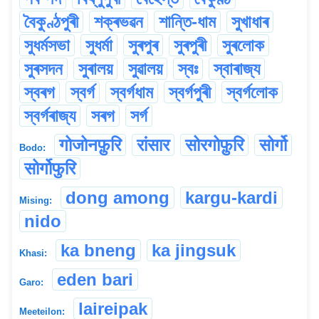
বৈকুণ্ঠপুৰী
শক্ৰভৱন
শান্তি-ধাম
সুখাধাৰ
সুধৰ্মসভা
সুধৰ্মা
সুৰপুৰ
সুৰপুৰী
সুৰলোক
সুৰসদন
সুৰালয়
সুৱালয়
স্বঃ
স্বাৰাজ্য
স্বৰগ
স্বৰ্গ
স্বৰ্গধাম
স্বৰ্গপুৰী
স্বৰ্গলোক
স্বৰ্গৰাজ্য
সৰগ
সৰ্গ
गोजोनफ़ुरि
रांसार
सोरगोफ़ुरि
सोर्गो
Bodo:
सोर्गोफुरि
dong among
kargu-kardi
Mising:
nido
ka bneng
ka jingsuk
Khasi:
eden bari
Garo:
laireipak
Meeteilon: