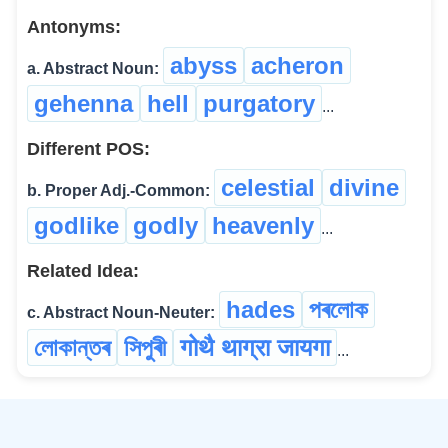
Antonyms:
abyss
acheron
a. Abstract Noun:
gehenna
hell
purgatory
...
Different POS:
celestial
divine
b. Proper Adj.-Common:
godlike
godly
heavenly
...
Related Idea:
hades
পৰলোক
c. Abstract Noun-Neuter:
লোকান্তৰ
সিপুৰী
गोथै थाग्रा जायगा
...
©
2026
xobdo.org - a dictionary by you, for you, of you !!