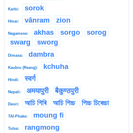
sorok
Karbi:
vânram
zion
Hmar:
akhas
sorgo
sorog
Nagamese:
swarg
sworg
dambra
Dimasa:
kchuha
Kaubru (Reang):
स्वर्ग
Hindi:
अम‌य‌ापुरी
बैकुण्ठपुरी
Nepali:
আচি গিৰি
আচি পিচ্চ
পিচ্চ চিৰেচ্চা
Deori:
moung fi
TAI-Phake:
rangmong
Tutsa: