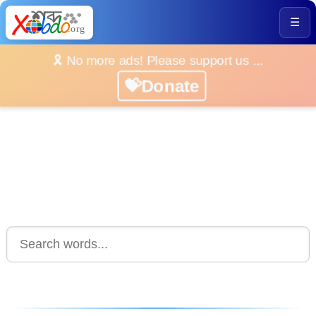
☰
🎗️ No more ads! Please support us ...
💝Donate