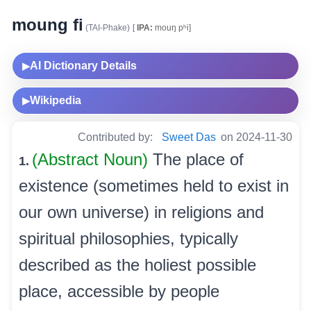
moung fi
(TAI-Phake)
[
IPA:
mouŋ pʰi]
AI Dictionary Details
▶
Wikipedia
▶
Contributed by:
Sweet Das
on 2024-11-30
(Abstract Noun)
The place of
1.
existence (sometimes held to exist in
our own universe) in religions and
spiritual philosophies, typically
described as the holiest possible
place, accessible by people