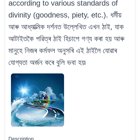
according to various standards of
divinity (goodness, piety, etc.). ধৰ্মীয়
আৰু আধ্যাত্মিক দৰ্শনত উল্লেখিত এখন ঠাই, যাক
আটাইতকৈ পৱিত্ৰ ঠাই হিচাপে গণ্য কৰা হয় আৰু
মানুহে নিজৰ কৰ্মফল অনুসৰি এই ঠাইলৈ যোৱাৰ
যোগ্যতা অৰ্জন কৰে বুলি ভবা হয়৷
Description