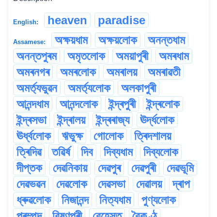
heaven
paradise
English:
অক্ষয়ধাম
অক্ষয়লোক
অনন্তধাম
Assamese:
অনন্তপুৰম
অমৃতলোক
অময়াপুৰী
অমৰধাম
অমৰনগৰ
অমৰলোক
অমৰালয়
অমৰাৱতী
অমৰ্ত্যভুৱন
অমৰ্ত্যলোক
অলকাপুৰী
আনন্দধাম
আনন্দলোক
ইন্দ্ৰপুৰী
ইন্দ্ৰলোক
ইন্দ্ৰসভা
ইন্দ্ৰালয়
ইন্দ্ৰৰাজ্য
ঊৰ্দ্ধলোক
ঊৰ্ধ্বলোক
ঋভুক্ষ
গোলোক
ত্ৰিদশালয়
ত্ৰিদিৱ
তৱিৰ্ষ
দিব
দিব্যধাম
দিব্যলোক
দীপ্তক
দেৱনিকায়
দেৱপুৰ
দেৱপুৰী
দেৱভূমি
দেৱভৱন
দেৱলোক
দেৱসভা
দেৱালয়
দ্ৰাপ
ধ্ৰুৱলোক
নিজানন্দ
নিত্যধাম
পুণ্যলোক
পৰম্পদ
বিষ্ণুপুৰী
বেহেস্ত
বৈকুণ্ঠ