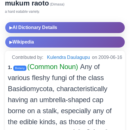
mukum raoto
(Dimasa)
a hard eatable variety.
AI Dictionary Details
▶
Wikipedia
▶
Contributed by:
Kulendra Daulagupu
on 2009-06-16
(Common Noun)
Any of
1.
Botany
various fleshy fungi of the class
Basidiomycota, characteristically
having an umbrella-shaped cap
borne on a stalk, especially any of
the edible kinds, as those of the