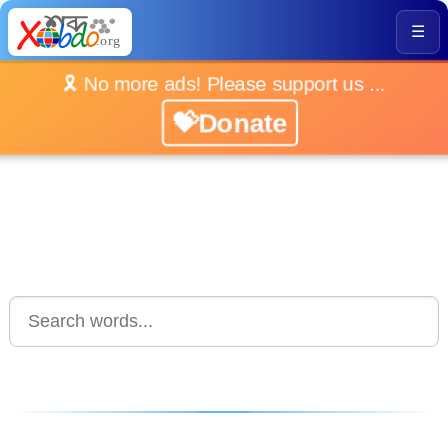
☰
🎗️ No more ads! Please support us ...
💝Donate