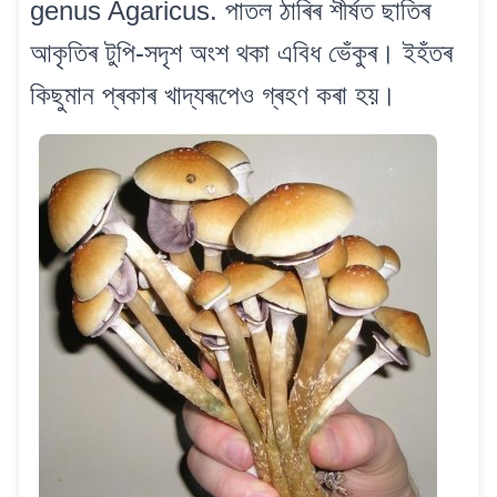
genus Agaricus. পাতল ঠাৰিৰ শীৰ্ষত ছাতিৰ
আকৃতিৰ টুপি-সদৃশ অংশ থকা এবিধ ভেঁকুৰ। ইহঁতৰ
কিছুমান প্ৰকাৰ খাদ্যৰূপেও গ্ৰহণ কৰা হয়।