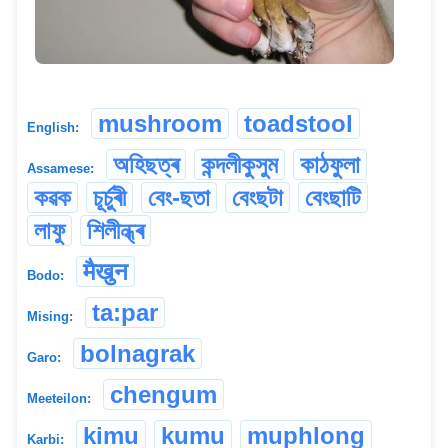
mushroom
toadstool
English:
অহিছত্ৰ
কন্দলীকুসুম
কাঠফুলা
Assamese:
কৱক
চূৰ্চুৰী
বেং-ছতা
বেংছটা
বেংছাটি
লাফু
শিলীন্ধ্ৰ
मैखुन
Bodo:
ta:par
Mising:
bolnagrak
Garo:
chengum
Meeteilon:
kimu
kumu
muphlong
Karbi: