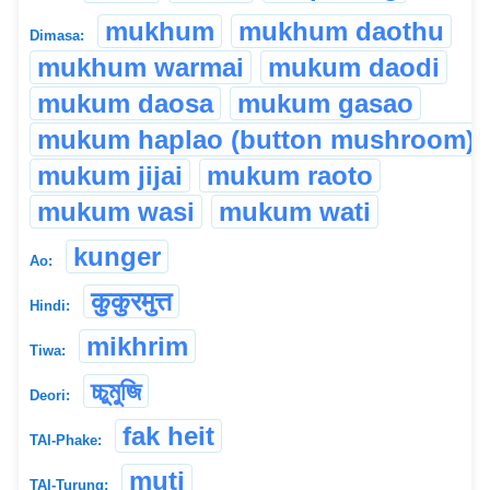
mukhum
mukhum daothu
Dimasa:
mukhum warmai
mukum daodi
mukum daosa
mukum gasao
mukum haplao (button mushroom)
mukum jijai
mukum raoto
mukum wasi
mukum wati
kunger
Ao:
कुकुरमुत्त
Hindi:
mikhrim
Tiwa:
চ্চুমুজি
Deori:
fak heit
TAI-Phake:
muti
TAI-Turung: