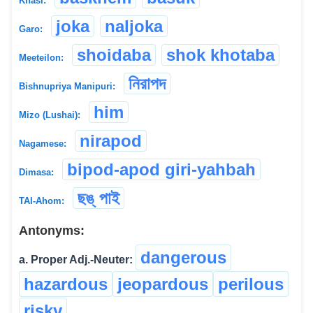
Khasi:
joka
naljoka
Garo:
shoidaba
shok khotaba
Meeteilon:
নিরাপদ
Bishnupriya Manipuri:
him
Mizo (Lushai):
nirapod
Nagamese:
bipod-apod giri-yahbah
Dimasa:
ছঙ্ পাই
TAI-Ahom:
Antonyms:
dangerous
a. Proper Adj.-Neuter:
hazardous
jeopardous
perilous
risky
...