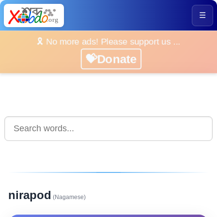
☰
🎗️ No more ads! Please support us ...
💝Donate
nirapod
(Nagamese)