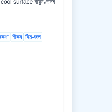
ool surface বায়ুমণ্ডলৰ
ৰকণা
শীকৰ
হিম-জল