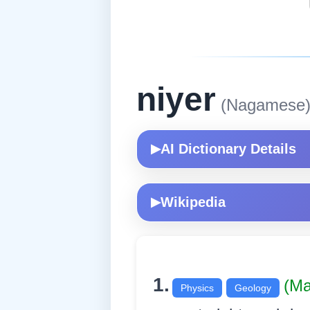
niyer
(Nagamese
AI Dictionary Details
▶
Wikipedia
▶
1.
(Ma
Physics
Geology