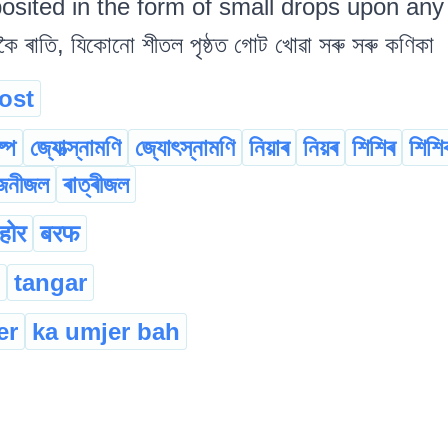
osited in the form of small drops upon any c
ষকৈ ৰাতি, যিকোনো শীতল পৃষ্ঠত গোট খোৱা সৰু সৰু কণিকা
rost
ষ্প
জ্যোত্স্নামণি
জ্যোৎস্নামণি
নিয়াৰ
নিয়ৰ
শিশিৰ
শিশি
জনীজল
ৰাত্ৰীজল
होर
बरफ
tangar
er
ka umjer bah