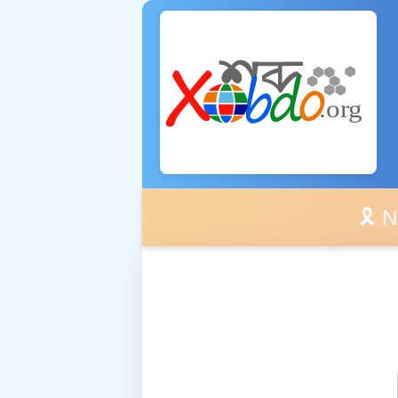
🎗️ No