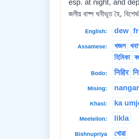
esp. at night, and dep
জলীয় বাষ্প ঘনীভূত হৈ, বিশে
dew
f
English:
খজল
খবা
Assamese:
হিমিকা
ৰ
निहिर
नि
Bodo:
nangar
Mising:
ka umj
Khasi:
likla
Meeteilon:
খোৱা
Bishnupriya