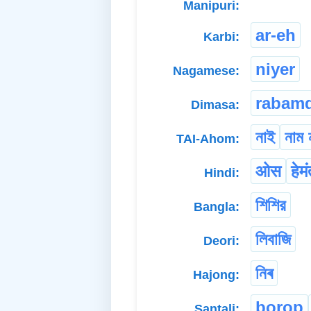
Manipuri:
ar-eh
Karbi:
niyer
Nagamese:
rabamd
Dimasa:
নাই
নাম 
TAI-Ahom:
ओस
हेम
Hindi:
শিশির
Bangla:
লিবাজি
Deori:
নিৰ
Hajong:
bo̱ro̱p
Santali: