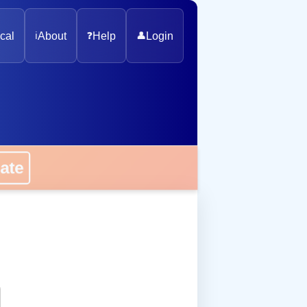
cal
ℹ️
About
❓
Help
👤
Login
onate