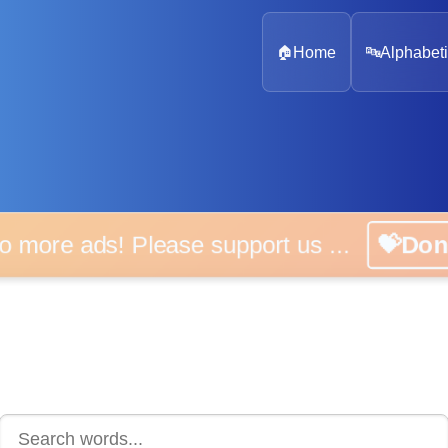
🏠
Home
🔤
Alphabeti
 more ads! Please support us ...
💝D